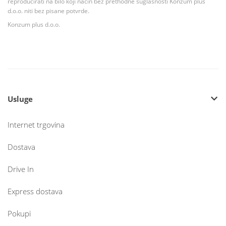
reproducirati na bilo koji način bez prethodne suglasnosti Konzum plus
d.o.o. niti bez pisane potvrde.
Konzum plus d.o.o.
Usluge
Internet trgovina
Dostava
Drive In
Express dostava
Pokupi