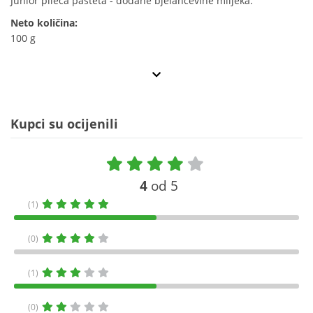
Junior pileća pašteta - dodane bjelančevine mlijeka.
Neto količina:
100 g
Kupci su ocijenili
4
od 5
(1)
(0)
(1)
(0)