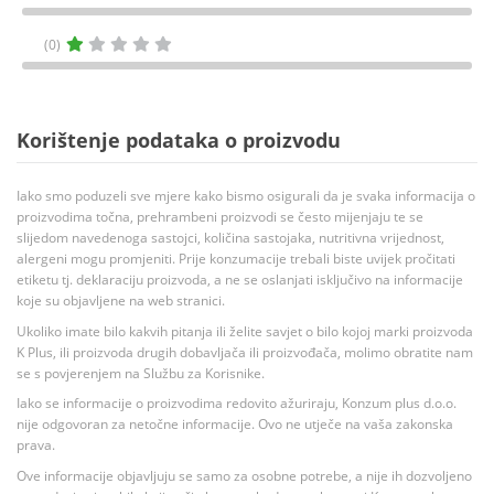
(0)
Korištenje podataka o proizvodu
Iako smo poduzeli sve mjere kako bismo osigurali da je svaka informacija o
proizvodima točna, prehrambeni proizvodi se često mijenjaju te se
slijedom navedenoga sastojci, količina sastojaka, nutritivna vrijednost,
alergeni mogu promjeniti. Prije konzumacije trebali biste uvijek pročitati
etiketu tj. deklaraciju proizvoda, a ne se oslanjati isključivo na informacije
koje su objavljene na web stranici.
Ukoliko imate bilo kakvih pitanja ili želite savjet o bilo kojoj marki proizvoda
K Plus, ili proizvoda drugih dobavljača ili proizvođača, molimo obratite nam
se s povjerenjem na Službu za Korisnike.
Iako se informacije o proizvodima redovito ažuriraju, Konzum plus d.o.o.
nije odgovoran za netočne informacije. Ovo ne utječe na vaša zakonska
prava.
Ove informacije objavljuju se samo za osobne potrebe, a nije ih dozvoljeno