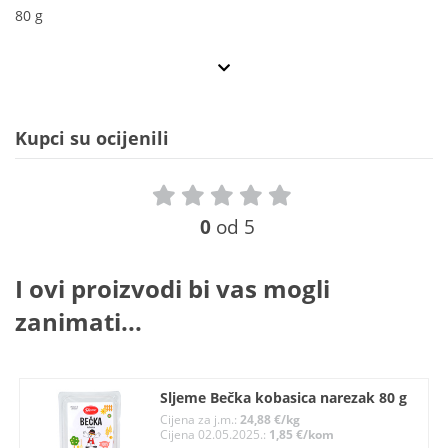
80 g
Kupci su ocijenili
0
od 5
I ovi proizvodi bi vas mogli
zanimati...
Sljeme Bečka kobasica narezak 80 g
Cijena za j.m.:
24,88 €/kg
Cijena 02.05.2025.:
1,85 €/kom