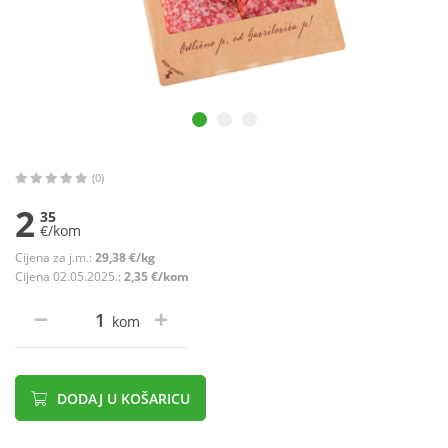
(0)
2
35
€/kom
Cijena za j.m.:
29,38 €/kg
Cijena 02.05.2025.:
2,35 €/kom
kom
DODAJ U KOŠARICU