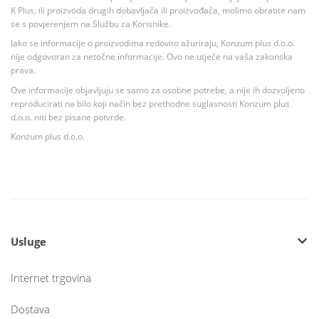
K Plus, ili proizvoda drugih dobavljača ili proizvođača, molimo obratite nam
se s povjerenjem na Službu za Korisnike.
Iako se informacije o proizvodima redovito ažuriraju, Konzum plus d.o.o.
nije odgovoran za netočne informacije. Ovo ne utječe na vaša zakonska
prava.
Ove informacije objavljuju se samo za osobne potrebe, a nije ih dozvoljeno
reproducirati na bilo koji način bez prethodne suglasnosti Konzum plus
d.o.o. niti bez pisane potvrde.
Konzum plus d.o.o.
Usluge
Internet trgovina
Dostava