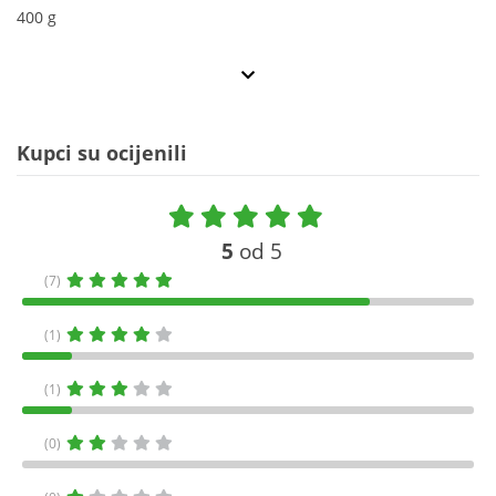
400 g
Kupci su ocijenili
5
od 5
(7)
(1)
(1)
(0)