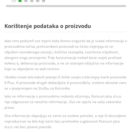
(0)
Korištenje podataka o proizvodu
Iako smo poduzeli sve mjere kako bismo osigurali da je svaka informacija o
proizvodima točna, prehrambeni proizvodi se često mijenjaju te se
slijedom navedenoga sastojci, količina sastojaka, nutritivna vrijednost,
alergeni mogu promjeniti. Prije konzumacije trebali biste uvijek pročitati
etiketu tj. deklaraciju proizvoda, a ne se oslanjati isključivo na informacije
koje su objavljene na web stranici.
Ukoliko imate bilo kakvih pitanja ili želite savjet o bilo kojoj marki proizvoda
K Plus, ili proizvoda drugih dobavljača ili proizvođača, molimo obratite nam
se s povjerenjem na Službu za Korisnike.
Iako se informacije o proizvodima redovito ažuriraju, Konzum plus d.o.o.
nije odgovoran za netočne informacije. Ovo ne utječe na vaša zakonska
prava.
Ove informacije objavljuju se samo za osobne potrebe, a nije ih dozvoljeno
reproducirati na bilo koji način bez prethodne suglasnosti Konzum plus
d.o.o. niti bez pisane potvrde.