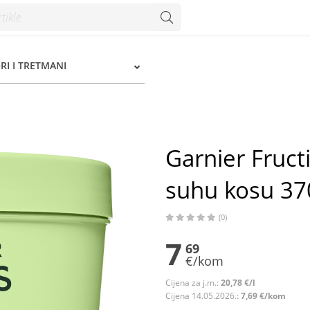
 kosu 370 ml - Konzum
I I TRETMANI
Garnier Fruct
suhu kosu 37
(0)
7
69
€/kom
Cijena za j.m.:
20,78 €/l
Cijena 14.05.2026.:
7,69 €/kom