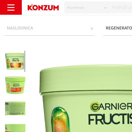
Asortiman
Garnier Fructis Keratin Sleek Maska za suhu
NASLOVNICA
REGENERATOR