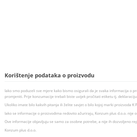
Korištenje podataka o proizvodu
Iako smo poduzeli sve mjere kako bismo osigurali da je svaka informacija o pr
promjeniti. Prije konzumacije trebali biste uvijek pročitati etiketu tj. deklaraci
Ukoliko imate bilo kakvih pitanja ili želite savjet o bilo kojoj marki proizvoda
Iako se informacije o proizvodima redovito ažuriraju, Konzum plus d.o.o. nije
Ove informacije objavljuju se samo za osobne potrebe, a nije ih dozvoljeno rep
Konzum plus d.o.o.