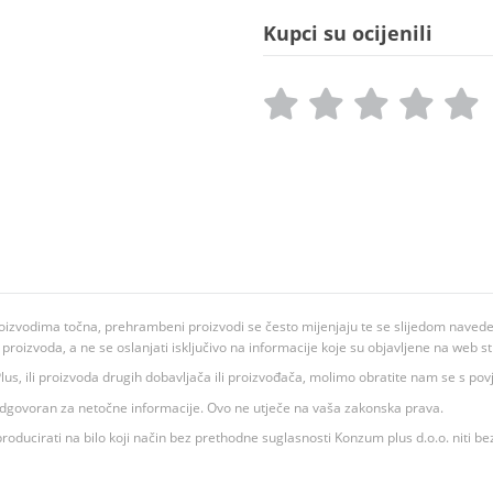
Kupci su ocijenili
oizvodima točna, prehrambeni proizvodi se često mijenjaju te se slijedom navedeno
ju proizvoda, a ne se oslanjati isključivo na informacije koje su objavljene na web st
 K Plus, ili proizvoda drugih dobavljača ili proizvođača, molimo obratite nam se s p
 odgovoran za netočne informacije. Ovo ne utječe na vaša zakonska prava.
roducirati na bilo koji način bez prethodne suglasnosti Konzum plus d.o.o. niti be