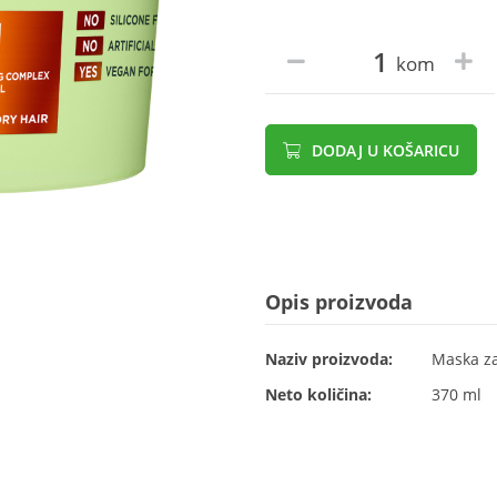
kom
DODAJ U KOŠARICU
Opis proizvoda
Naziv proizvoda:
Maska z
Neto količina:
370 ml