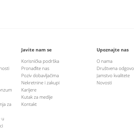
Javite nam se
Upoznajte nas
Korisnička podrška
O nama
nosti
Pronađite nas
Društvena odgovo
Poziv dobavljačima
Jamstvo kvalitete
Nekretnine i zakupi
Novosti
 Konzum
Karijere
Kutak za medije
anja za
Kontakt
e u
ci