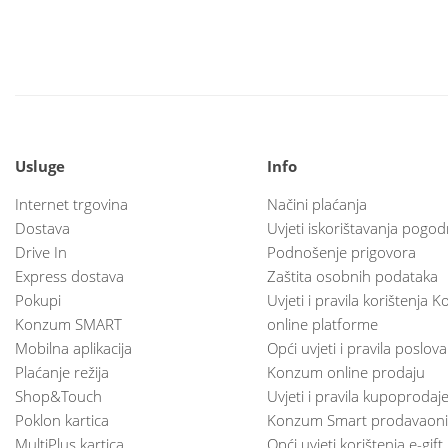
Usluge
Info
Internet trgovina
Načini plaćanja
Dostava
Uvjeti iskorištavanja pogod
Drive In
Podnošenje prigovora
Express dostava
Zaštita osobnih podataka
Pokupi
Uvjeti i pravila korištenja
Konzum SMART
online platforme
Mobilna aplikacija
Opći uvjeti i pravila poslov
Plaćanje režija
Konzum online prodaju
Shop&Touch
Uvjeti i pravila kupoprodaj
Poklon kartica
Konzum Smart prodavaoni
MultiPlus kartica
Opći uvjeti korištenja e-gift