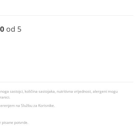
0
od 5
ga sastojci, količina sastojaka, nutritivna vrijednost, alergeni mogu
ranici.
ovjerenjem na Službu za Korisnike.
z pisane potvrde.