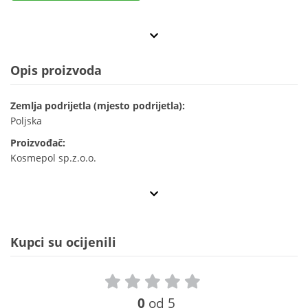
Opis proizvoda
Zemlja podrijetla (mjesto podrijetla):
Poljska
Proizvođač:
Kosmepol sp.z.o.o.
Kupci su ocijenili
0
od 5