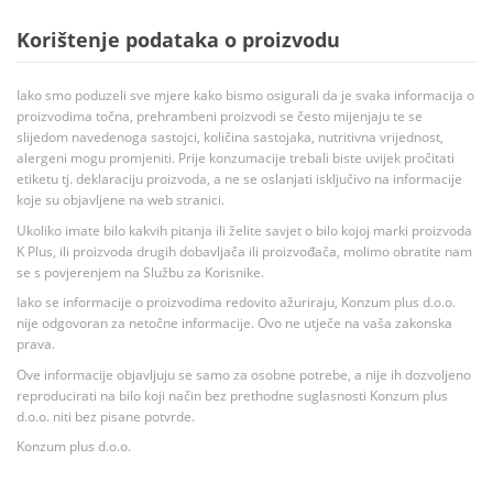
Korištenje podataka o proizvodu
Iako smo poduzeli sve mjere kako bismo osigurali da je svaka informacija o
proizvodima točna, prehrambeni proizvodi se često mijenjaju te se
slijedom navedenoga sastojci, količina sastojaka, nutritivna vrijednost,
alergeni mogu promjeniti. Prije konzumacije trebali biste uvijek pročitati
etiketu tj. deklaraciju proizvoda, a ne se oslanjati isključivo na informacije
koje su objavljene na web stranici.
Ukoliko imate bilo kakvih pitanja ili želite savjet o bilo kojoj marki proizvoda
K Plus, ili proizvoda drugih dobavljača ili proizvođača, molimo obratite nam
se s povjerenjem na Službu za Korisnike.
Iako se informacije o proizvodima redovito ažuriraju, Konzum plus d.o.o.
nije odgovoran za netočne informacije. Ovo ne utječe na vaša zakonska
prava.
Ove informacije objavljuju se samo za osobne potrebe, a nije ih dozvoljeno
reproducirati na bilo koji način bez prethodne suglasnosti Konzum plus
d.o.o. niti bez pisane potvrde.
Konzum plus d.o.o.