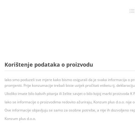
Korištenje podataka o proizvodu
Iako smo poduzeli sve mjere kako bismo osigurali da je svaka informacija o pr
promjeniti. Prije konzumacije trebali biste uvijek pročitati etiketu tj. deklaraci
Ukoliko imate bilo kakvih pitanja ili želite savjet o bilo kojoj marki proizvoda
Iako se informacije o proizvodima redovito ažuriraju, Konzum plus d.o.o. nije
Ove informacije objavljuju se samo za osobne potrebe, a nije ih dozvoljeno rep
Konzum plus d.o.o.