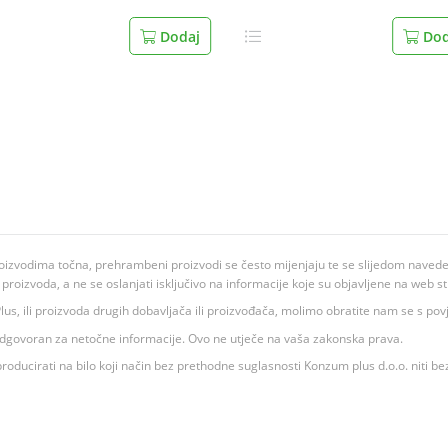
Dodaj
Dod
oizvodima točna, prehrambeni proizvodi se često mijenjaju te se slijedom navedeno
ju proizvoda, a ne se oslanjati isključivo na informacije koje su objavljene na web st
 K Plus, ili proizvoda drugih dobavljača ili proizvođača, molimo obratite nam se s p
 odgovoran za netočne informacije. Ovo ne utječe na vaša zakonska prava.
roducirati na bilo koji način bez prethodne suglasnosti Konzum plus d.o.o. niti be