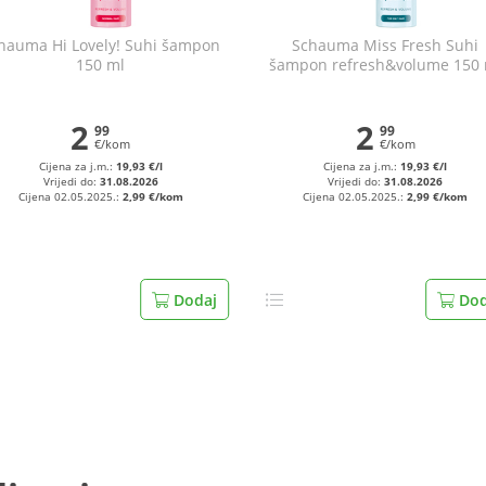
hauma Hi Lovely! Suhi šampon
Schauma Miss Fresh Suhi
150 ml
šampon refresh&volume 150 
2
2
99
99
€/kom
€/kom
Cijena za j.m.:
19,93 €/l
Cijena za j.m.:
19,93 €/l
Vrijedi do:
31.08.2026
Vrijedi do:
31.08.2026
Cijena 02.05.2025.:
2,99 €/kom
Cijena 02.05.2025.:
2,99 €/kom
Dodaj
Dod