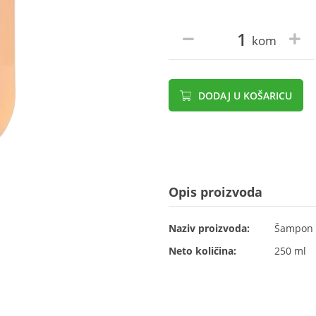
kom
DODAJ U KOŠARICU
Opis proizvoda
Naziv proizvoda:
Šampon z
Neto količina:
250 ml