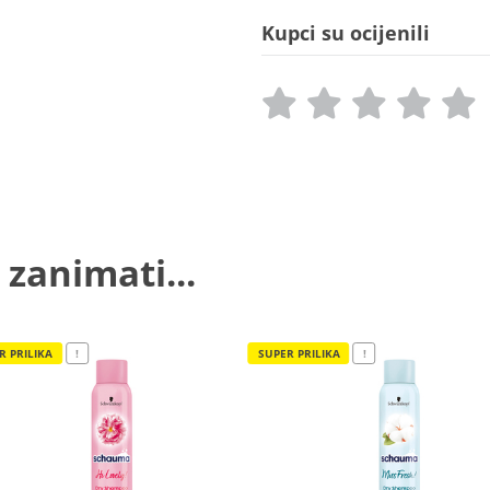
Kupci su ocijenili
 zanimati...
R PRILIKA
!
SUPER PRILIKA
!