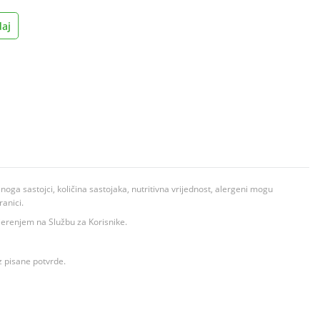
aj
ga sastojci, količina sastojaka, nutritivna vrijednost, alergeni mogu
ranici.
ovjerenjem na Službu za Korisnike.
z pisane potvrde.