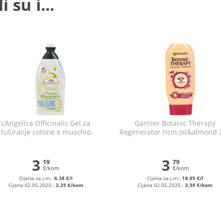
 su i...
L'Angelica Officinalis Gel za
Garnier Botanic Therapy
tuširanje cotone e muschio
Regenerator ricin oil&almond 
bianco 500 ml
ml
3
3
19
79
€/kom
€/kom
Cijena za j.m.:
6,38 €/l
Cijena za j.m.:
18,95 €/l
Cijena 02.05.2025.:
3,25 €/kom
Cijena 02.05.2025.:
3,59 €/kom