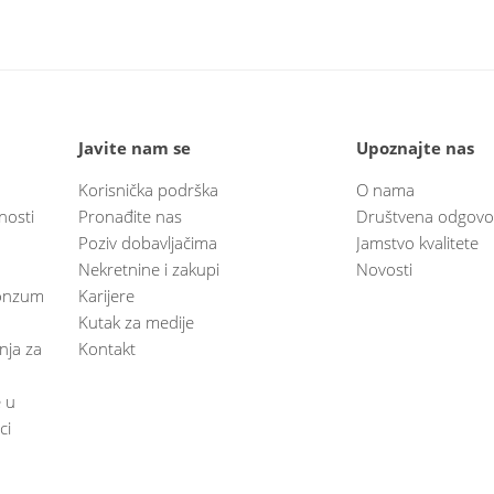
Javite nam se
Upoznajte nas
Korisnička podrška
O nama
nosti
Pronađite nas
Društvena odgovo
Poziv dobavljačima
Jamstvo kvalitete
Nekretnine i zakupi
Novosti
 Konzum
Karijere
Kutak za medije
anja za
Kontakt
e u
ci