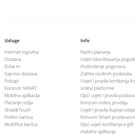
Usluge
Info
Internet trgovina
Načini plaćanja
Dostava
Uvjeti iskorištavanja pogod
Drive In
Podnošenje prigovora
Express dostava
Zaštita osobnih podataka
Pokupi
Uvjeti i pravila korištenja
Konzum SMART
online platforme
Mobilna aplikacija
Opći uvjeti i pravila poslov
Plaćanje režija
Konzum online prodaju
Shop&Touch
Uvjeti i pravila kupoprodaj
Poklon kartica
Konzum Smart prodavaoni
MultiPlus kartica
Opći uvjeti korištenja e-gift
mobilne aplikacije