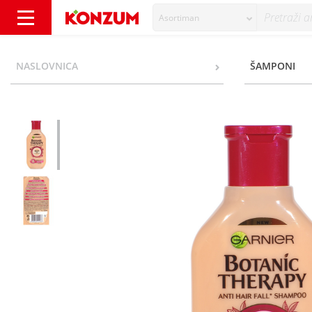
Asortiman
Garnier Botanic Therapy Šampon ricin oil&
NASLOVNICA
ŠAMPONI