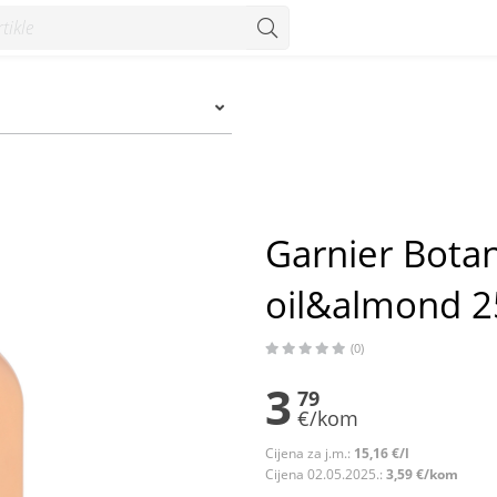
almond 250 ml - Konzum
Garnier Bota
oil&almond 2
(0)
3
79
€/kom
Cijena za j.m.:
15,16 €/l
Cijena 02.05.2025.:
3,59 €/kom