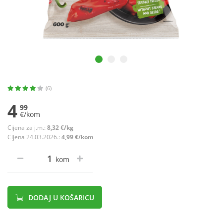
(6)
4
99
€/kom
Cijena za j.m.:
8,32 €/kg
Cijena 24.03.2026.:
4,99 €/kom
kom
DODAJ U KOŠARICU