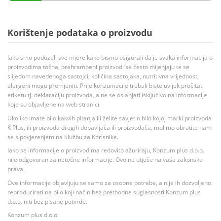
Korištenje podataka o proizvodu
Iako smo poduzeli sve mjere kako bismo osigurali da je svaka informacija o
proizvodima točna, prehrambeni proizvodi se često mijenjaju te se
slijedom navedenoga sastojci, količina sastojaka, nutritivna vrijednost,
alergeni mogu promjeniti. Prije konzumacije trebali biste uvijek pročitati
etiketu tj. deklaraciju proizvoda, a ne se oslanjati isključivo na informacije
koje su objavljene na web stranici.
Ukoliko imate bilo kakvih pitanja ili želite savjet o bilo kojoj marki proizvoda
K Plus, ili proizvoda drugih dobavljača ili proizvođača, molimo obratite nam
se s povjerenjem na Službu za Korisnike.
Iako se informacije o proizvodima redovito ažuriraju, Konzum plus d.o.o.
nije odgovoran za netočne informacije. Ovo ne utječe na vaša zakonska
prava.
Ove informacije objavljuju se samo za osobne potrebe, a nije ih dozvoljeno
reproducirati na bilo koji način bez prethodne suglasnosti Konzum plus
d.o.o. niti bez pisane potvrde.
Konzum plus d.o.o.