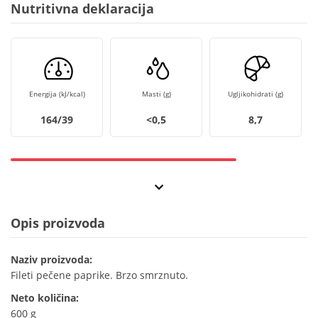
Nutritivna deklaracija
Energija (kJ/kcal)
Masti (g)
Ugljikohidrati (g)
164/39
<0,5
8,7
Opis proizvoda
Naziv proizvoda:
Fileti pečene paprike. Brzo smrznuto.
Neto količina:
600 g