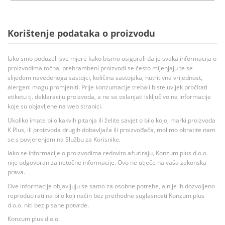
Korištenje podataka o proizvodu
Iako smo poduzeli sve mjere kako bismo osigurali da je svaka informacija o
proizvodima točna, prehrambeni proizvodi se često mijenjaju te se
slijedom navedenoga sastojci, količina sastojaka, nutritivna vrijednost,
alergeni mogu promjeniti. Prije konzumacije trebali biste uvijek pročitati
etiketu tj. deklaraciju proizvoda, a ne se oslanjati isključivo na informacije
koje su objavljene na web stranici.
Ukoliko imate bilo kakvih pitanja ili želite savjet o bilo kojoj marki proizvoda
K Plus, ili proizvoda drugih dobavljača ili proizvođača, molimo obratite nam
se s povjerenjem na Službu za Korisnike.
Iako se informacije o proizvodima redovito ažuriraju, Konzum plus d.o.o.
nije odgovoran za netočne informacije. Ovo ne utječe na vaša zakonska
prava.
Ove informacije objavljuju se samo za osobne potrebe, a nije ih dozvoljeno
reproducirati na bilo koji način bez prethodne suglasnosti Konzum plus
d.o.o. niti bez pisane potvrde.
Konzum plus d.o.o.