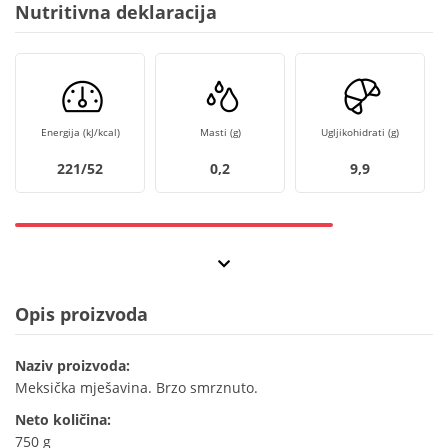
Nutritivna deklaracija
Energija (kJ/kcal)
Masti (g)
Ugljikohidrati (g)
221/52
0,2
9,9
Opis proizvoda
Naziv proizvoda:
Meksička mješavina. Brzo smrznuto.
Neto količina:
750 g