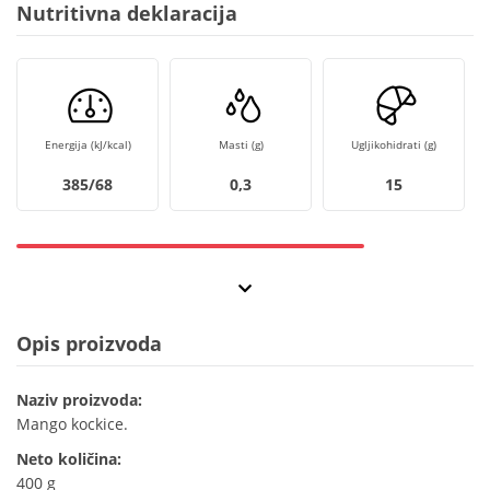
Nutritivna deklaracija
Energija (kJ/kcal)
Masti (g)
Ugljikohidrati (g)
385/68
0,3
15
Opis proizvoda
Naziv proizvoda:
Mango kockice.
Neto količina:
400 g