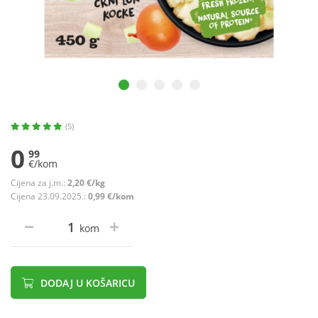
(5)
0
99
€/kom
Cijena za j.m.:
2,20 €/kg
Cijena 23.09.2025.:
0,99 €/kom
kom
DODAJ U KOŠARICU