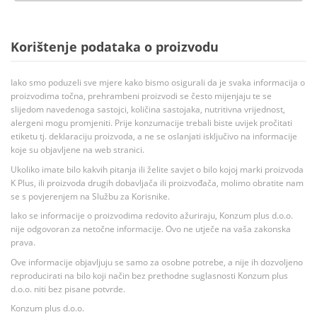
Korištenje podataka o proizvodu
Iako smo poduzeli sve mjere kako bismo osigurali da je svaka informacija o
proizvodima točna, prehrambeni proizvodi se često mijenjaju te se
slijedom navedenoga sastojci, količina sastojaka, nutritivna vrijednost,
alergeni mogu promjeniti. Prije konzumacije trebali biste uvijek pročitati
etiketu tj. deklaraciju proizvoda, a ne se oslanjati isključivo na informacije
koje su objavljene na web stranici.
Ukoliko imate bilo kakvih pitanja ili želite savjet o bilo kojoj marki proizvoda
K Plus, ili proizvoda drugih dobavljača ili proizvođača, molimo obratite nam
se s povjerenjem na Službu za Korisnike.
Iako se informacije o proizvodima redovito ažuriraju, Konzum plus d.o.o.
nije odgovoran za netočne informacije. Ovo ne utječe na vaša zakonska
prava.
Ove informacije objavljuju se samo za osobne potrebe, a nije ih dozvoljeno
reproducirati na bilo koji način bez prethodne suglasnosti Konzum plus
d.o.o. niti bez pisane potvrde.
Konzum plus d.o.o.