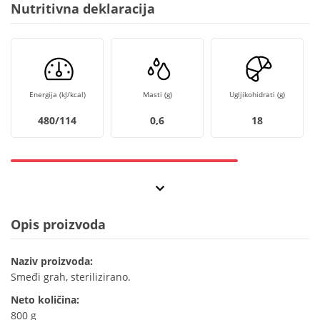
Nutritivna deklaracija
Energija (kJ/kcal)
Masti (g)
Ugljikohidrati (g)
480/114
0,6
18
Opis proizvoda
Naziv proizvoda:
Smeđi grah, sterilizirano.
Neto količina:
800 g