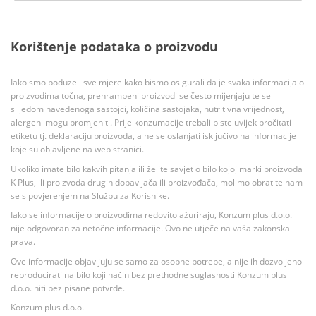
Korištenje podataka o proizvodu
Iako smo poduzeli sve mjere kako bismo osigurali da je svaka informacija o
proizvodima točna, prehrambeni proizvodi se često mijenjaju te se
slijedom navedenoga sastojci, količina sastojaka, nutritivna vrijednost,
alergeni mogu promjeniti. Prije konzumacije trebali biste uvijek pročitati
etiketu tj. deklaraciju proizvoda, a ne se oslanjati isključivo na informacije
koje su objavljene na web stranici.
Ukoliko imate bilo kakvih pitanja ili želite savjet o bilo kojoj marki proizvoda
K Plus, ili proizvoda drugih dobavljača ili proizvođača, molimo obratite nam
se s povjerenjem na Službu za Korisnike.
Iako se informacije o proizvodima redovito ažuriraju, Konzum plus d.o.o.
nije odgovoran za netočne informacije. Ovo ne utječe na vaša zakonska
prava.
Ove informacije objavljuju se samo za osobne potrebe, a nije ih dozvoljeno
reproducirati na bilo koji način bez prethodne suglasnosti Konzum plus
d.o.o. niti bez pisane potvrde.
Konzum plus d.o.o.