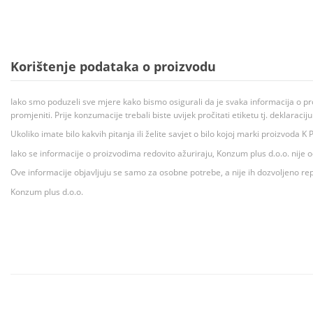
Korištenje podataka o proizvodu
Iako smo poduzeli sve mjere kako bismo osigurali da je svaka informacija o pr
promjeniti. Prije konzumacije trebali biste uvijek pročitati etiketu tj. deklaraci
Ukoliko imate bilo kakvih pitanja ili želite savjet o bilo kojoj marki proizvoda
Iako se informacije o proizvodima redovito ažuriraju, Konzum plus d.o.o. nije
Ove informacije objavljuju se samo za osobne potrebe, a nije ih dozvoljeno rep
Konzum plus d.o.o.