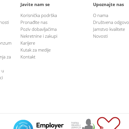
Javite nam se
Upoznajte nas
Korisnička podrška
O nama
nosti
Pronađite nas
Društvena odgovo
Poziv dobavljačima
Jamstvo kvalitete
Nekretnine i zakupi
Novosti
 Konzum
Karijere
Kutak za medije
anja za
Kontakt
e u
ci