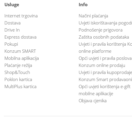
Usluge
Info
Internet trgovina
Načini plaćanja
Dostava
Uvjeti iskorištavanja pogod
Drive In
Podnošenje prigovora
Express dostava
Zaštita osobnih podataka
Pokupi
Uvjeti i pravila korištenja
Konzum SMART
online platforme
Mobilna aplikacija
Opći uvjeti i pravila poslov
Plaćanje režija
Konzum online prodaju
Shop&Touch
Uvjeti i pravila kupoprodaj
Poklon kartica
Konzum Smart prodavaoni
MultiPlus kartica
Opći uvjeti korištenja e-gift
mobilne aplikacije
Objava cjenika