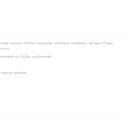
ga sastojci, količina sastojaka, nutritivna vrijednost, alergeni mogu
ranici.
ovjerenjem na Službu za Korisnike.
z pisane potvrde.