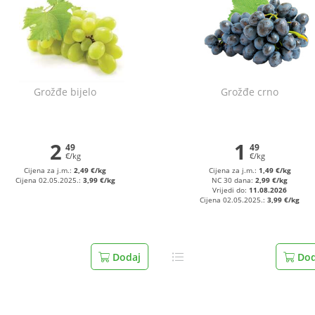
Grožđe bijelo
Grožđe crno
2
1
49
49
€/kg
€/kg
Cijena za j.m.:
2,49 €/kg
Cijena za j.m.:
1,49 €/kg
Cijena 02.05.2025.:
3,99 €/kg
NC 30 dana:
2,99 €/kg
Vrijedi do:
11.08.2026
Cijena 02.05.2025.:
3,99 €/kg
Dodaj
Dod