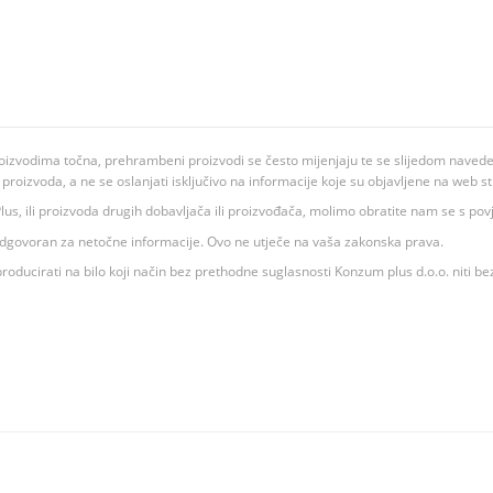
oizvodima točna, prehrambeni proizvodi se često mijenjaju te se slijedom navedeno
ju proizvoda, a ne se oslanjati isključivo na informacije koje su objavljene na web st
 K Plus, ili proizvoda drugih dobavljača ili proizvođača, molimo obratite nam se s p
 odgovoran za netočne informacije. Ovo ne utječe na vaša zakonska prava.
roducirati na bilo koji način bez prethodne suglasnosti Konzum plus d.o.o. niti be