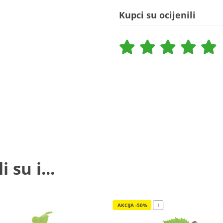
Kupci su ocijenili
 su i...
AKCIJA -50%
!