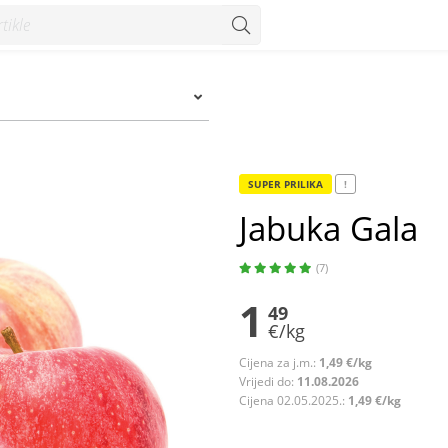
SUPER PRILIKA
!
Jabuka Gala
(7)
1
49
€/kg
Cijena za j.m.:
1,49 €/kg
Vrijedi do:
11.08.2026
Cijena 02.05.2025.:
1,49 €/kg