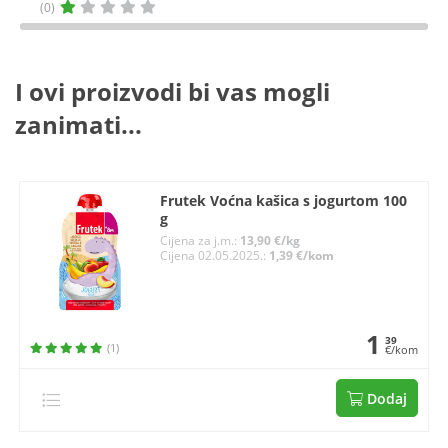
(0)
I ovi proizvodi bi vas mogli
zanimati...
Frutek Voćna kašica s jogurtom 100
g
Cijena za j.m.:
13,90 €/kg
Cijena 02.05.2025.:
1,39 €/kom
1
39
(1)
€/kom
Dodaj