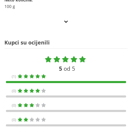
100 g
Kupci su ocijenili
5
od 5
(1)
(0)
(0)
(0)