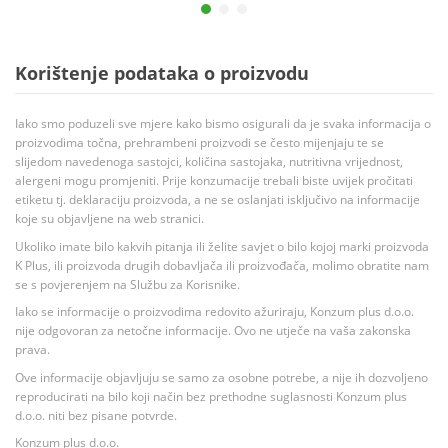
Korištenje podataka o proizvodu
Iako smo poduzeli sve mjere kako bismo osigurali da je svaka informacija o
proizvodima točna, prehrambeni proizvodi se često mijenjaju te se
slijedom navedenoga sastojci, količina sastojaka, nutritivna vrijednost,
alergeni mogu promjeniti. Prije konzumacije trebali biste uvijek pročitati
etiketu tj. deklaraciju proizvoda, a ne se oslanjati isključivo na informacije
koje su objavljene na web stranici.
Ukoliko imate bilo kakvih pitanja ili želite savjet o bilo kojoj marki proizvoda
K Plus, ili proizvoda drugih dobavljača ili proizvođača, molimo obratite nam
se s povjerenjem na Službu za Korisnike.
Iako se informacije o proizvodima redovito ažuriraju, Konzum plus d.o.o.
nije odgovoran za netočne informacije. Ovo ne utječe na vaša zakonska
prava.
Ove informacije objavljuju se samo za osobne potrebe, a nije ih dozvoljeno
reproducirati na bilo koji način bez prethodne suglasnosti Konzum plus
d.o.o. niti bez pisane potvrde.
Konzum plus d.o.o.