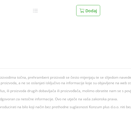
Dodaj
oizvodima točna, prehrambeni proizvodi se često mijenjaju te se slijedom navedeno
ju proizvoda, a ne se oslanjati isključivo na informacije koje su objavljene na web st
 K Plus, ili proizvoda drugih dobavljača ili proizvođača, molimo obratite nam se s p
 odgovoran za netočne informacije. Ovo ne utječe na vaša zakonska prava.
roducirati na bilo koji način bez prethodne suglasnosti Konzum plus d.o.o. niti be