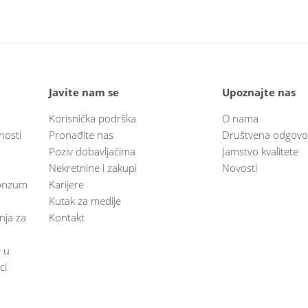
Javite nam se
Upoznajte nas
Korisnička podrška
O nama
nosti
Pronađite nas
Društvena odgovo
Poziv dobavljačima
Jamstvo kvalitete
Nekretnine i zakupi
Novosti
 Konzum
Karijere
Kutak za medije
anja za
Kontakt
e u
ci