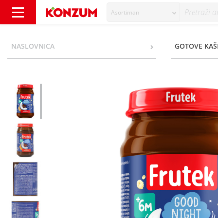
Asortiman
Frutek Good Night Kašica prosene pahuljice 
NASLOVNICA
GOTOVE KAŠ