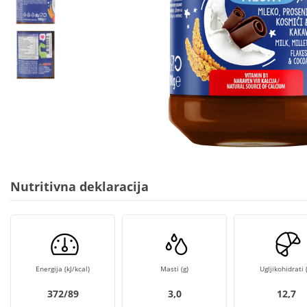
Nutritivna deklaracija
Energija (kJ/kcal)
Masti (g)
Ugljikohidrati (
372/89
3,0
12,7