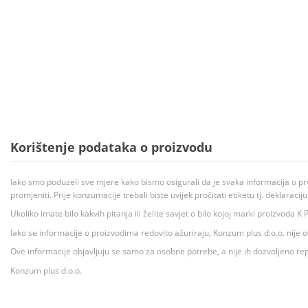
Korištenje podataka o proizvodu
Iako smo poduzeli sve mjere kako bismo osigurali da je svaka informacija o pr
promjeniti. Prije konzumacije trebali biste uvijek pročitati etiketu tj. deklaraci
Ukoliko imate bilo kakvih pitanja ili želite savjet o bilo kojoj marki proizvoda
Iako se informacije o proizvodima redovito ažuriraju, Konzum plus d.o.o. nije
Ove informacije objavljuju se samo za osobne potrebe, a nije ih dozvoljeno rep
Konzum plus d.o.o.