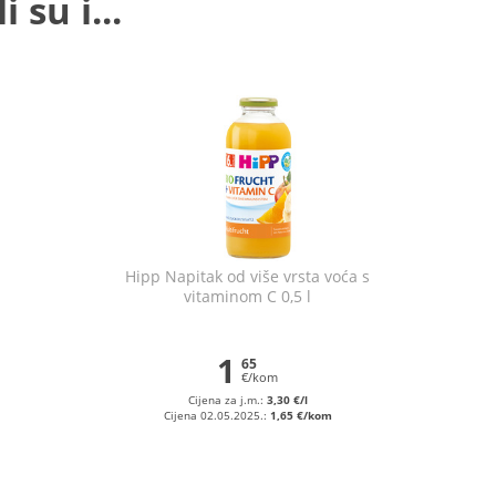
 su i...
Hipp Napitak od više vrsta voća s
vitaminom C 0,5 l
1
65
€/kom
Cijena za j.m.:
3,30 €/l
Cijena 02.05.2025.:
1,65 €/kom