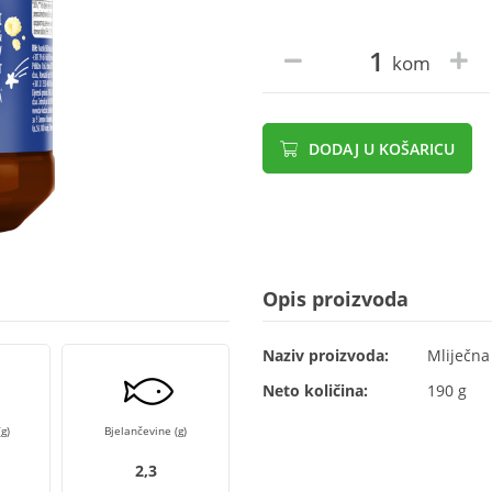
kom
DODAJ U KOŠARICU
Opis proizvoda
Naziv proizvoda:
Mliječna
Neto količina:
190 g
g)
Bjelančevine (g)
2,3