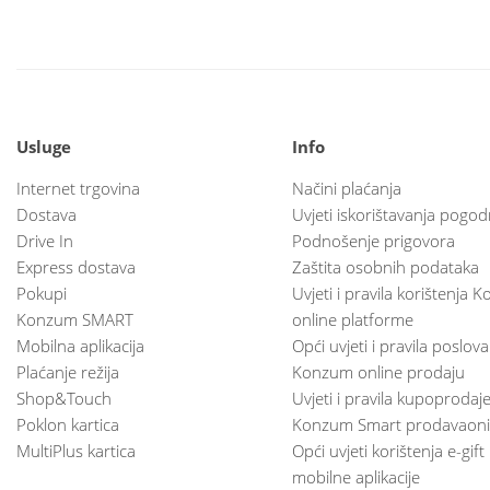
Usluge
Info
Internet trgovina
Načini plaćanja
Dostava
Uvjeti iskorištavanja pogod
Drive In
Podnošenje prigovora
Express dostava
Zaštita osobnih podataka
Pokupi
Uvjeti i pravila korištenja
Konzum SMART
online platforme
Mobilna aplikacija
Opći uvjeti i pravila poslov
Plaćanje režija
Konzum online prodaju
Shop&Touch
Uvjeti i pravila kupoprodaj
Poklon kartica
Konzum Smart prodavaoni
MultiPlus kartica
Opći uvjeti korištenja e-gift
mobilne aplikacije