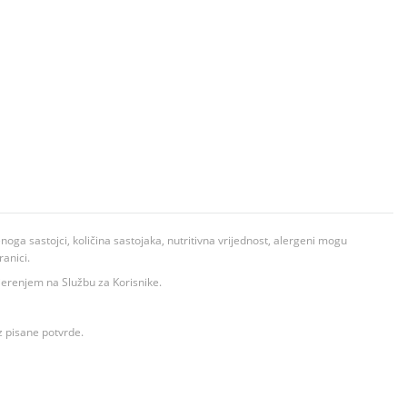
ga sastojci, količina sastojaka, nutritivna vrijednost, alergeni mogu
ranici.
ovjerenjem na Službu za Korisnike.
z pisane potvrde.