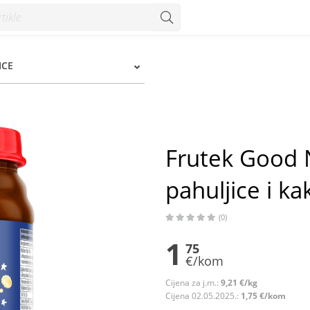
i kakao 190 g - Konzum
ICE
Frutek Good 
pahuljice i k
(0)
1
75
€/kom
Cijena za j.m.:
9,21 €/kg
Cijena 02.05.2025.:
1,75 €/kom