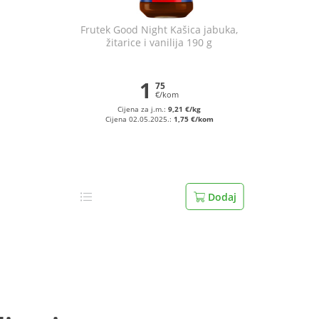
Frutek Good Night Kašica jabuka,
žitarice i vanilija 190 g
1
75
€/kom
Cijena za j.m.:
9,21 €/kg
Cijena 02.05.2025.:
1,75 €/kom
Dodaj