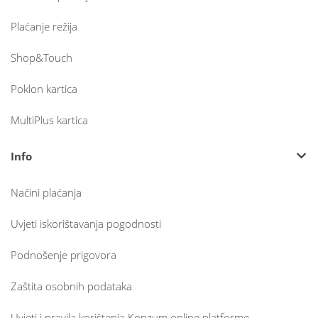
Plaćanje režija
Shop&Touch
Poklon kartica
MultiPlus kartica
Info
Načini plaćanja
Uvjeti iskorištavanja pogodnosti
Podnošenje prigovora
Zaštita osobnih podataka
Uvjeti i pravila korištenja Konzum online platforme