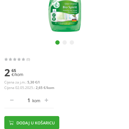
(0)
2
65
€/kom
Cijena za j.m.:
5,30 €/l
Cijena 02.05.2025.:
2,65 €/kom
kom
DODAJ U KOŠARICU