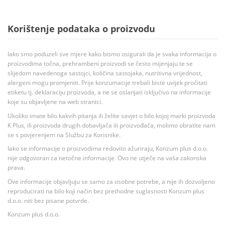
Korištenje podataka o proizvodu
Iako smo poduzeli sve mjere kako bismo osigurali da je svaka informacija o
proizvodima točna, prehrambeni proizvodi se često mijenjaju te se
slijedom navedenoga sastojci, količina sastojaka, nutritivna vrijednost,
alergeni mogu promjeniti. Prije konzumacije trebali biste uvijek pročitati
etiketu tj. deklaraciju proizvoda, a ne se oslanjati isključivo na informacije
koje su objavljene na web stranici.
Ukoliko imate bilo kakvih pitanja ili želite savjet o bilo kojoj marki proizvoda
K Plus, ili proizvoda drugih dobavljača ili proizvođača, molimo obratite nam
se s povjerenjem na Službu za Korisnike.
Iako se informacije o proizvodima redovito ažuriraju, Konzum plus d.o.o.
nije odgovoran za netočne informacije. Ovo ne utječe na vaša zakonska
prava.
Ove informacije objavljuju se samo za osobne potrebe, a nije ih dozvoljeno
reproducirati na bilo koji način bez prethodne suglasnosti Konzum plus
d.o.o. niti bez pisane potvrde.
Konzum plus d.o.o.