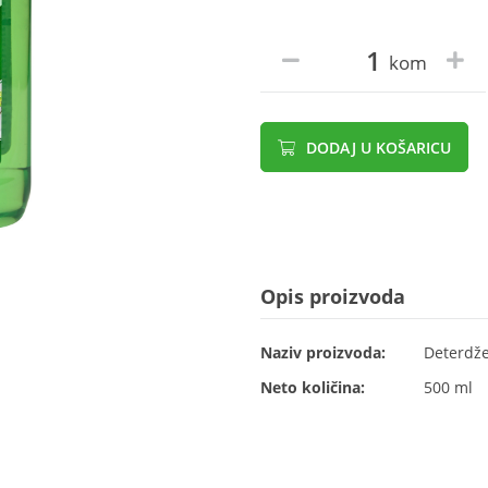
kom
DODAJ U KOŠARICU
Opis proizvoda
Naziv proizvoda:
Deterdže
Neto količina:
500 ml