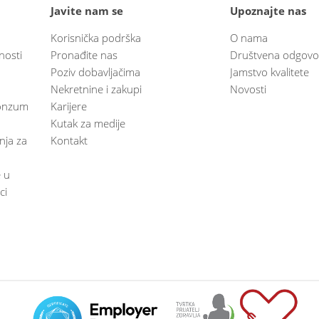
Javite nam se
Upoznajte nas
Korisnička podrška
O nama
nosti
Pronađite nas
Društvena odgovo
Poziv dobavljačima
Jamstvo kvalitete
Nekretnine i zakupi
Novosti
 Konzum
Karijere
Kutak za medije
anja za
Kontakt
e u
ci