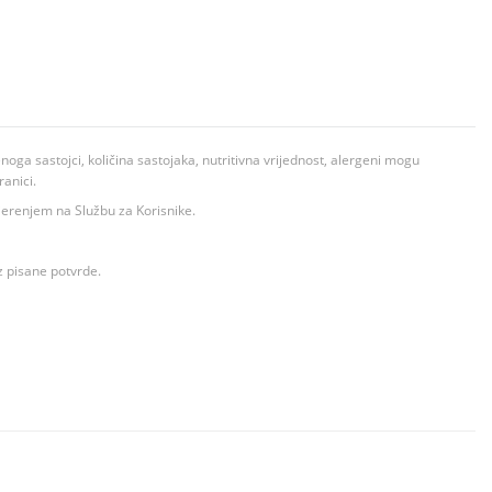
ga sastojci, količina sastojaka, nutritivna vrijednost, alergeni mogu
ranici.
ovjerenjem na Službu za Korisnike.
z pisane potvrde.