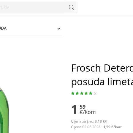
imeta 500 ml - Konzum
UĐA
Frosch Deterd
posuđa limet
(2)
1
59
€/kom
Cijena za j.m.:
3,18 €/l
Cijena 02.05.2025.:
1,59 €/kom