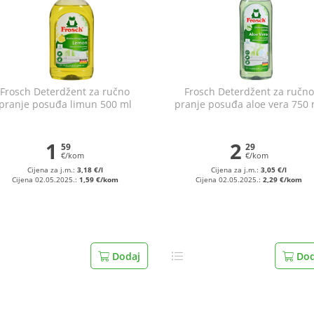
Frosch Deterdžent za ručno
Frosch Deterdžent za ručno
pranje posuđa limun 500 ml
pranje posuđa aloe vera 750 
1
2
59
29
€/kom
€/kom
Cijena za j.m.:
3,18 €/l
Cijena za j.m.:
3,05 €/l
Cijena 02.05.2025.:
1,59 €/kom
Cijena 02.05.2025.:
2,29 €/kom
Dodaj
Dod