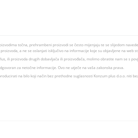
oizvodima točna, prehrambeni proizvodi se često mijenjaju te se slijedom navedeno
ju proizvoda, a ne se oslanjati isključivo na informacije koje su objavljene na web st
 K Plus, ili proizvoda drugih dobavljača ili proizvođača, molimo obratite nam se s p
 odgovoran za netočne informacije. Ovo ne utječe na vaša zakonska prava.
roducirati na bilo koji način bez prethodne suglasnosti Konzum plus d.o.o. niti be