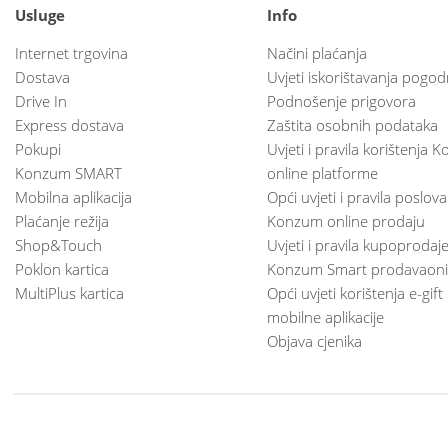
Usluge
Info
Internet trgovina
Načini plaćanja
Dostava
Uvjeti iskorištavanja pogod
Drive In
Podnošenje prigovora
Express dostava
Zaštita osobnih podataka
Pokupi
Uvjeti i pravila korištenja
Konzum SMART
online platforme
Mobilna aplikacija
Opći uvjeti i pravila poslov
Plaćanje režija
Konzum online prodaju
Shop&Touch
Uvjeti i pravila kupoprodaj
Poklon kartica
Konzum Smart prodavaoni
MultiPlus kartica
Opći uvjeti korištenja e-gift
mobilne aplikacije
Objava cjenika