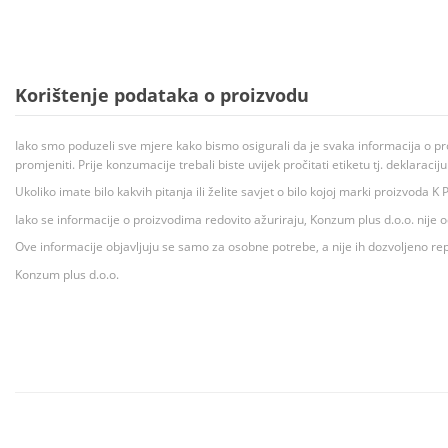
Korištenje podataka o proizvodu
Iako smo poduzeli sve mjere kako bismo osigurali da je svaka informacija o pr
promjeniti. Prije konzumacije trebali biste uvijek pročitati etiketu tj. deklaraci
Ukoliko imate bilo kakvih pitanja ili želite savjet o bilo kojoj marki proizvoda
Iako se informacije o proizvodima redovito ažuriraju, Konzum plus d.o.o. nije
Ove informacije objavljuju se samo za osobne potrebe, a nije ih dozvoljeno rep
Konzum plus d.o.o.