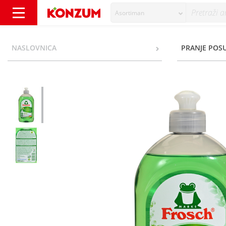
Asortiman
Frosch Deterdžent za ručno pranje posuđa l
NASLOVNICA
PRANJE POS