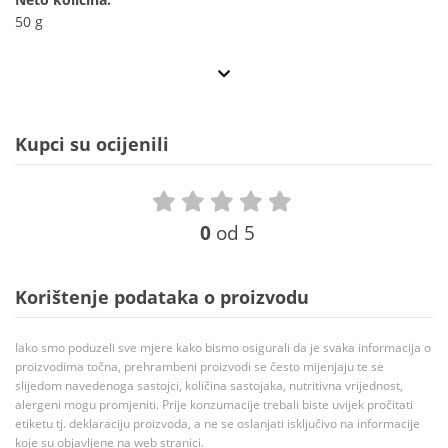
50 g
Kupci su ocijenili
0
od 5
Korištenje podataka o proizvodu
Iako smo poduzeli sve mjere kako bismo osigurali da je svaka informacija o
proizvodima točna, prehrambeni proizvodi se često mijenjaju te se
slijedom navedenoga sastojci, količina sastojaka, nutritivna vrijednost,
alergeni mogu promjeniti. Prije konzumacije trebali biste uvijek pročitati
etiketu tj. deklaraciju proizvoda, a ne se oslanjati isključivo na informacije
koje su objavljene na web stranici.