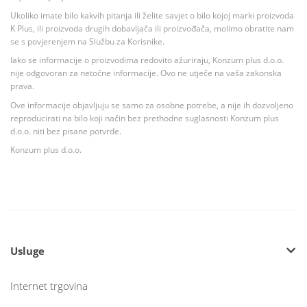
Ukoliko imate bilo kakvih pitanja ili želite savjet o bilo kojoj marki proizvoda
K Plus, ili proizvoda drugih dobavljača ili proizvođača, molimo obratite nam
se s povjerenjem na Službu za Korisnike.
Iako se informacije o proizvodima redovito ažuriraju, Konzum plus d.o.o.
nije odgovoran za netočne informacije. Ovo ne utječe na vaša zakonska
prava.
Ove informacije objavljuju se samo za osobne potrebe, a nije ih dozvoljeno
reproducirati na bilo koji način bez prethodne suglasnosti Konzum plus
d.o.o. niti bez pisane potvrde.
Konzum plus d.o.o.
Usluge
Internet trgovina