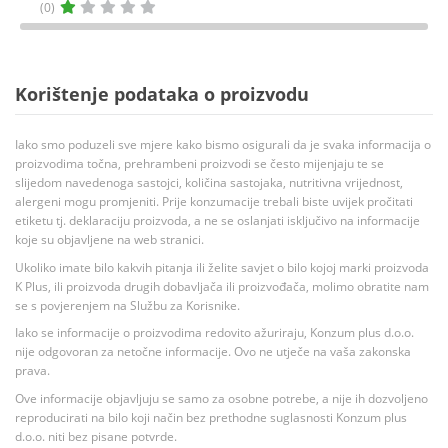
(0)
Korištenje podataka o proizvodu
Iako smo poduzeli sve mjere kako bismo osigurali da je svaka informacija o
proizvodima točna, prehrambeni proizvodi se često mijenjaju te se
slijedom navedenoga sastojci, količina sastojaka, nutritivna vrijednost,
alergeni mogu promjeniti. Prije konzumacije trebali biste uvijek pročitati
etiketu tj. deklaraciju proizvoda, a ne se oslanjati isključivo na informacije
koje su objavljene na web stranici.
Ukoliko imate bilo kakvih pitanja ili želite savjet o bilo kojoj marki proizvoda
K Plus, ili proizvoda drugih dobavljača ili proizvođača, molimo obratite nam
se s povjerenjem na Službu za Korisnike.
Iako se informacije o proizvodima redovito ažuriraju, Konzum plus d.o.o.
nije odgovoran za netočne informacije. Ovo ne utječe na vaša zakonska
prava.
Ove informacije objavljuju se samo za osobne potrebe, a nije ih dozvoljeno
reproducirati na bilo koji način bez prethodne suglasnosti Konzum plus
d.o.o. niti bez pisane potvrde.