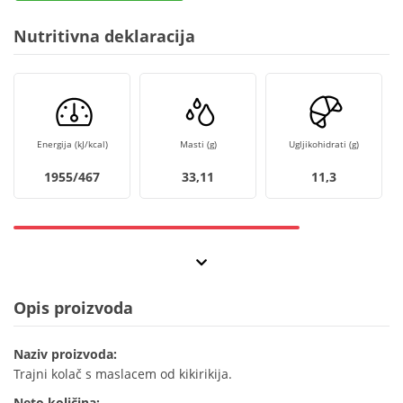
Nutritivna deklaracija
Energija (kJ/kcal)
Masti (g)
Ugljikohidrati (g)
1955/467
33,11
11,3
Opis proizvoda
Naziv proizvoda:
Trajni kolač s maslacem od kikirikija.
Neto količina: