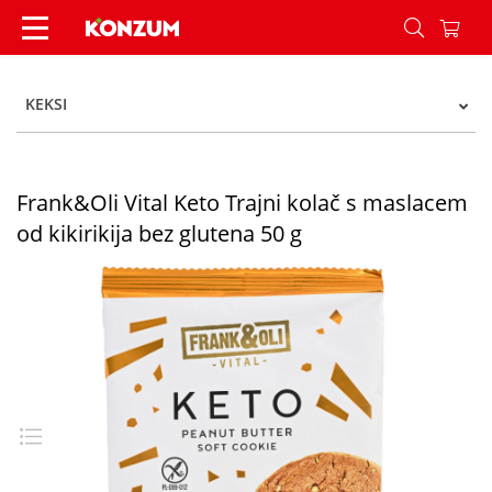
Frank&Oli Vital Keto Trajni kolač s maslacem od k
KEKSI
Frank&Oli Vital Keto Trajni kolač s maslacem
od kikirikija bez glutena 50 g