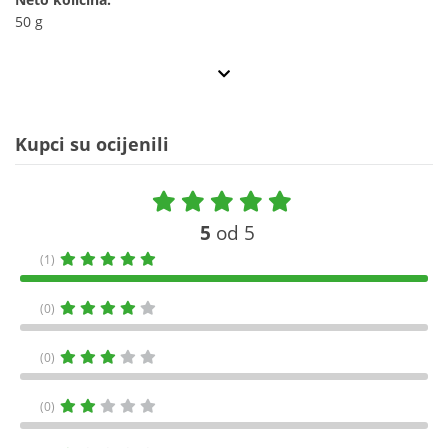
50 g
Kupci su ocijenili
5
od 5
(1)
(0)
(0)
(0)