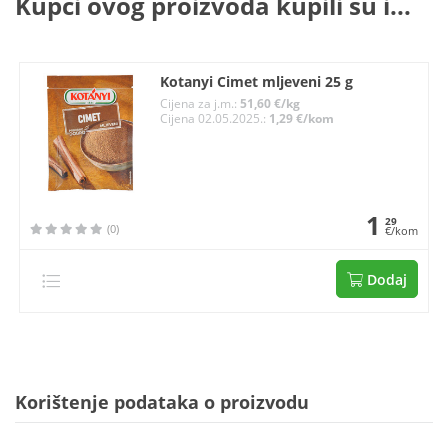
Kupci ovog proizvoda kupili su i...
Kotanyi Cimet mljeveni 25 g
Cijena za j.m.:
51,60 €/kg
Cijena 02.05.2025.:
1,29 €/kom
1
29
(0)
€/kom
Dodaj
Korištenje podataka o proizvodu