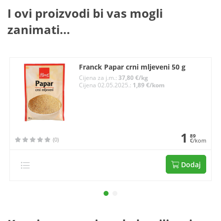
I ovi proizvodi bi vas mogli
zanimati...
Franck Papar crni mljeveni 50 g
Cijena za j.m.:
37,80 €/kg
Cijena 02.05.2025.:
1,89 €/kom
1
89
(0)
€/kom
Dodaj