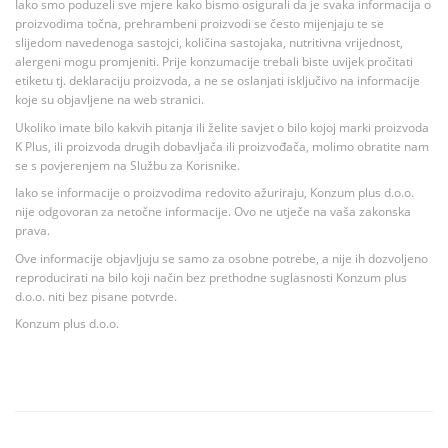
Iako smo poduzeli sve mjere kako bismo osigurali da je svaka informacija o
proizvodima točna, prehrambeni proizvodi se često mijenjaju te se
slijedom navedenoga sastojci, količina sastojaka, nutritivna vrijednost,
alergeni mogu promjeniti. Prije konzumacije trebali biste uvijek pročitati
etiketu tj. deklaraciju proizvoda, a ne se oslanjati isključivo na informacije
koje su objavljene na web stranici.
Ukoliko imate bilo kakvih pitanja ili želite savjet o bilo kojoj marki proizvoda
K Plus, ili proizvoda drugih dobavljača ili proizvođača, molimo obratite nam
se s povjerenjem na Službu za Korisnike.
Iako se informacije o proizvodima redovito ažuriraju, Konzum plus d.o.o.
nije odgovoran za netočne informacije. Ovo ne utječe na vaša zakonska
prava.
Ove informacije objavljuju se samo za osobne potrebe, a nije ih dozvoljeno
reproducirati na bilo koji način bez prethodne suglasnosti Konzum plus
d.o.o. niti bez pisane potvrde.
Konzum plus d.o.o.