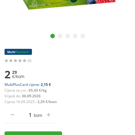
Multi
PlusCard
(0)
2
29
€/kom
MultiPlusCard cijena:
2,15 €
Cijena za j.m.:
65,43 €/kg
Vrijedi do:
06.09.2026
Cijena 16.09.2025.:
2,29 €/kom
kom