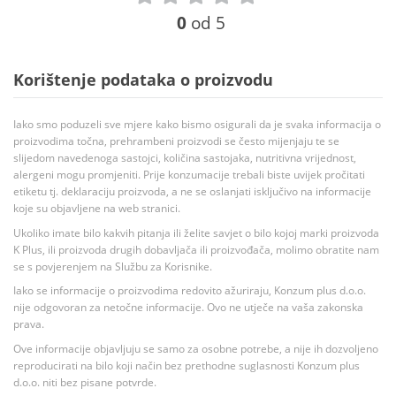
0
od 5
Korištenje podataka o proizvodu
Iako smo poduzeli sve mjere kako bismo osigurali da je svaka informacija o
proizvodima točna, prehrambeni proizvodi se često mijenjaju te se
slijedom navedenoga sastojci, količina sastojaka, nutritivna vrijednost,
alergeni mogu promjeniti. Prije konzumacije trebali biste uvijek pročitati
etiketu tj. deklaraciju proizvoda, a ne se oslanjati isključivo na informacije
koje su objavljene na web stranici.
Ukoliko imate bilo kakvih pitanja ili želite savjet o bilo kojoj marki proizvoda
K Plus, ili proizvoda drugih dobavljača ili proizvođača, molimo obratite nam
se s povjerenjem na Službu za Korisnike.
Iako se informacije o proizvodima redovito ažuriraju, Konzum plus d.o.o.
nije odgovoran za netočne informacije. Ovo ne utječe na vaša zakonska
prava.
Ove informacije objavljuju se samo za osobne potrebe, a nije ih dozvoljeno
reproducirati na bilo koji način bez prethodne suglasnosti Konzum plus
d.o.o. niti bez pisane potvrde.