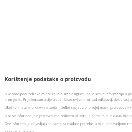
Korištenje podataka o proizvodu
Iako smo poduzeli sve mjere kako bismo osigurali da je svaka informacija o pr
promjeniti. Prije konzumacije trebali biste uvijek pročitati etiketu tj. deklaraci
Ukoliko imate bilo kakvih pitanja ili želite savjet o bilo kojoj marki proizvoda
Iako se informacije o proizvodima redovito ažuriraju, Konzum plus d.o.o. nije
Ove informacije objavljuju se samo za osobne potrebe, a nije ih dozvoljeno rep
Konzum plus d.o.o.