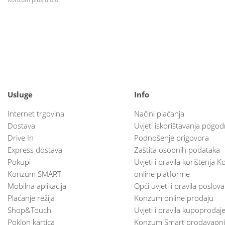
Usluge
Info
Internet trgovina
Načini plaćanja
Dostava
Uvjeti iskorištavanja pogod
Drive In
Podnošenje prigovora
Express dostava
Zaštita osobnih podataka
Pokupi
Uvjeti i pravila korištenja
Konzum SMART
online platforme
Mobilna aplikacija
Opći uvjeti i pravila poslov
Plaćanje režija
Konzum online prodaju
Shop&Touch
Uvjeti i pravila kupoprodaj
Poklon kartica
Konzum Smart prodavaoni