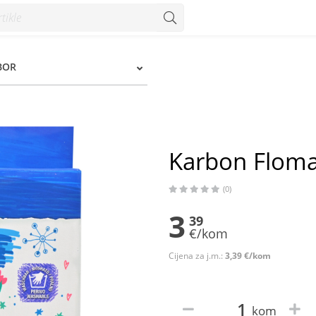
BOR
Karbon Floma
(0)
3
39
€/kom
Cijena za j.m.:
3,39 €/kom
kom