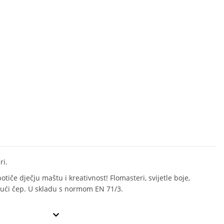
ri.
otiče dječju maštu i kreativnost! Flomasteri, svijetle boje,
ajući čep. U skladu s normom EN 71/3.