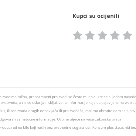
Kupci su ocijenili
oizvodima točna, prehrambeni proizvodi se često mijenjaju te se slijedom navedeno
ju proizvoda, a ne se oslanjati isključivo na informacije koje su objavljene na web st
 K Plus, ili proizvoda drugih dobavljača ili proizvođača, molimo obratite nam se s p
 odgovoran za netočne informacije. Ovo ne utječe na vaša zakonska prava.
roducirati na bilo koji način bez prethodne suglasnosti Konzum plus d.o.o. niti be