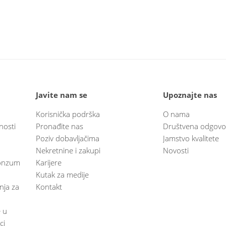
Javite nam se
Upoznajte nas
Korisnička podrška
O nama
nosti
Pronađite nas
Društvena odgovo
Poziv dobavljačima
Jamstvo kvalitete
Nekretnine i zakupi
Novosti
 Konzum
Karijere
Kutak za medije
anja za
Kontakt
e u
ci