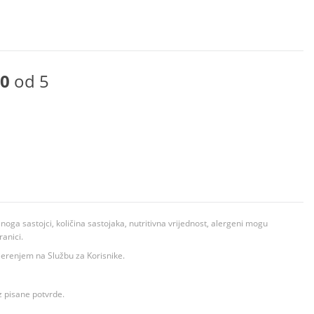
0
od 5
ga sastojci, količina sastojaka, nutritivna vrijednost, alergeni mogu
ranici.
ovjerenjem na Službu za Korisnike.
z pisane potvrde.