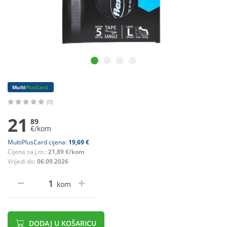
Multi
PlusCard
(0)
21
89
€/kom
MultiPlusCard cijena:
19,69 €
Cijena za j.m.:
21,89 €/kom
Vrijedi do:
06.09.2026
kom
DODAJ U KOŠARICU