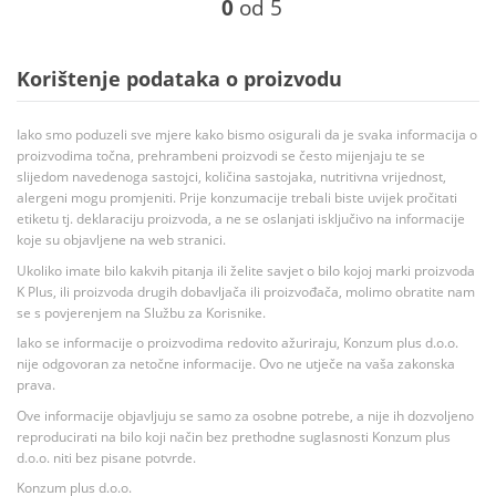
0
od 5
Korištenje podataka o proizvodu
Iako smo poduzeli sve mjere kako bismo osigurali da je svaka informacija o
proizvodima točna, prehrambeni proizvodi se često mijenjaju te se
slijedom navedenoga sastojci, količina sastojaka, nutritivna vrijednost,
alergeni mogu promjeniti. Prije konzumacije trebali biste uvijek pročitati
etiketu tj. deklaraciju proizvoda, a ne se oslanjati isključivo na informacije
koje su objavljene na web stranici.
Ukoliko imate bilo kakvih pitanja ili želite savjet o bilo kojoj marki proizvoda
K Plus, ili proizvoda drugih dobavljača ili proizvođača, molimo obratite nam
se s povjerenjem na Službu za Korisnike.
Iako se informacije o proizvodima redovito ažuriraju, Konzum plus d.o.o.
nije odgovoran za netočne informacije. Ovo ne utječe na vaša zakonska
prava.
Ove informacije objavljuju se samo za osobne potrebe, a nije ih dozvoljeno
reproducirati na bilo koji način bez prethodne suglasnosti Konzum plus
d.o.o. niti bez pisane potvrde.
Konzum plus d.o.o.