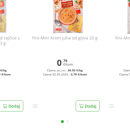
d rajčice s
Fini-Mini Krem juha od gljiva 20 g
Fini-Mi
3 g
0
79
€/kom
 €/kg
Cijena za j.m.:
39,50 €/kg
Cije
9 €/kom
Cijena 02.05.2025.:
0,79 €/kom
Cijena 
Dodaj
Dodaj