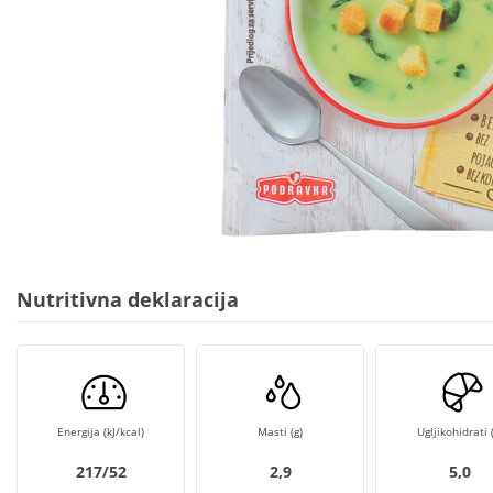
Nutritivna deklaracija
Energija (kJ/kcal)
Masti (g)
Ugljikohidrati (
217/52
2,9
5,0