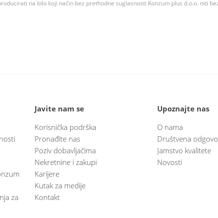
roducirati na bilo koji način bez prethodne suglasnosti Konzum plus d.o.o. niti be
Javite nam se
Upoznajte nas
Korisnička podrška
O nama
nosti
Pronađite nas
Društvena odgovo
Poziv dobavljačima
Jamstvo kvalitete
Nekretnine i zakupi
Novosti
 Konzum
Karijere
Kutak za medije
anja za
Kontakt