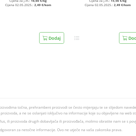
Cijena za j.m.:
16,60 €/kg
Cijena za j.m.:
15,56 €/kg
Cijena 02.05.2025.:
2,49 €/kom
Cijena 02.05.2025.:
2,49 €/kom
Dodaj
Dod
oizvodima točna, prehrambeni proizvodi se često mijenjaju te se slijedom navedeno
ju proizvoda, a ne se oslanjati isključivo na informacije koje su objavljene na web st
 K Plus, ili proizvoda drugih dobavljača ili proizvođača, molimo obratite nam se s p
 odgovoran za netočne informacije. Ovo ne utječe na vaša zakonska prava.