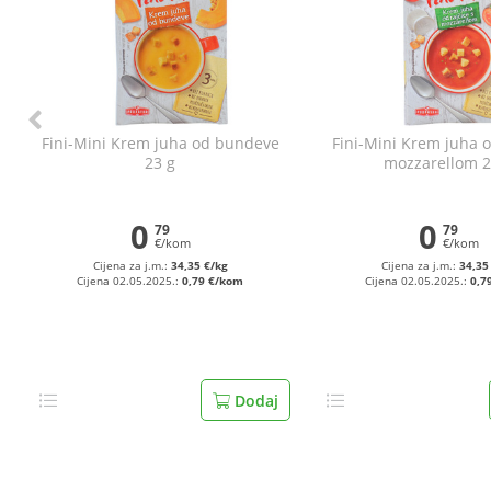
Fini-Mini Krem juha od bundeve
Fini-Mini Krem juha o
23 g
mozzarellom 2
0
0
79
79
€/kom
€/kom
Cijena za j.m.:
34,35 €/kg
Cijena za j.m.:
34,35
Cijena 02.05.2025.:
0,79 €/kom
Cijena 02.05.2025.:
0,7
Dodaj