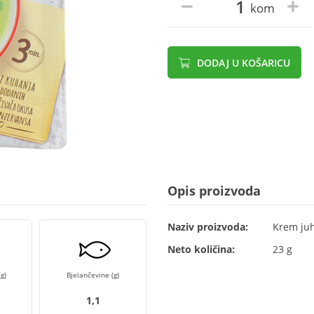
kom
DODAJ U KOŠARICU
Opis proizvoda
Naziv proizvoda:
Krem juh
Neto količina:
23 g
g)
Bjelančevine (g)
1,1