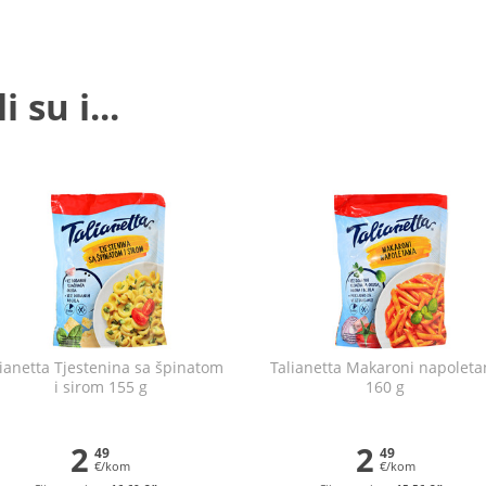
 su i...
lianetta Tjestenina sa špinatom
Talianetta Makaroni napoleta
i sirom 155 g
160 g
2
2
49
49
€/kom
€/kom