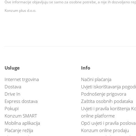
Ove informacije objavljuju se samo za osobne potrebe, a nije ih dozvoljeno rep
Konzum plus d.o.o.
Usluge
Info
Internet trgovina
Načini plaćanja
Dostava
Uvjeti iskorištavanja pogod
Drive In
Podnošenje prigovora
Express dostava
Zaštita osobnih podataka
Pokupi
Uvjeti i pravila korištenja
Konzum SMART
online platforme
Mobilna aplikacija
Opći uvjeti i pravila poslov
Plaćanje režija
Konzum online prodaju