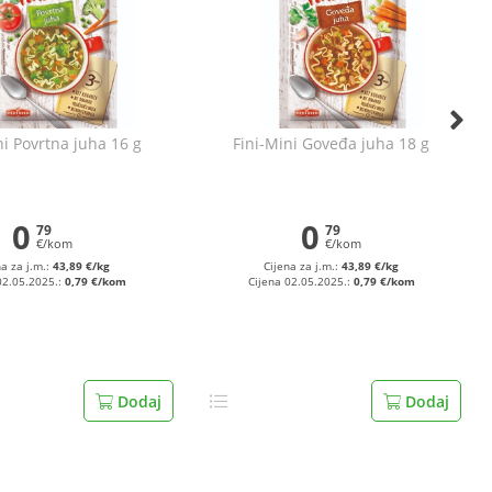
ni Povrtna juha 16 g
Fini-Mini Goveđa juha 18 g
0
0
79
79
€/kom
€/kom
na za j.m.:
43,89 €/kg
Cijena za j.m.:
43,89 €/kg
02.05.2025.:
0,79 €/kom
Cijena 02.05.2025.:
0,79 €/kom
Dodaj
Dodaj