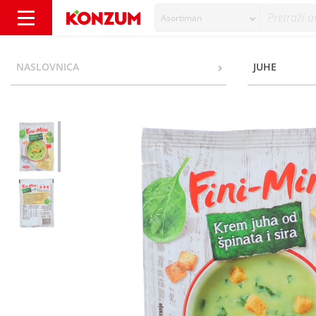
Asortiman
Fini-Mini Krem juha od špinata i sira 23 g -
NASLOVNICA
JUHE