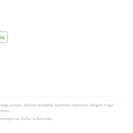
aj
ga sastojci, količina sastojaka, nutritivna vrijednost, alergeni mogu
ranici.
ovjerenjem na Službu za Korisnike.