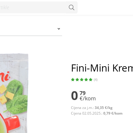
 Konzum
Fini-Mini Krem
(4)
0
79
€/kom
Cijena za j.m.:
34,35 €/kg
Cijena 02.05.2025.:
0,79 €/kom