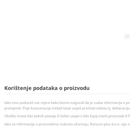
Korištenje podataka o proizvodu
Iako smo poduzeli sve mjere kako bismo osigurali da je svaka informacija o pr
promjeniti. Prije konzumacije trebali biste uvijek pročitati etiketu tj. deklaraci
Ukoliko imate bilo kakvih pitanja ili želite savjet o bilo kojoj marki proizvoda
Iako se informacije o proizvodima redovito ažuriraju, Konzum plus d.o.o. nije