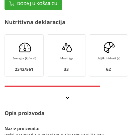
DODAJ U KOŠARICU
Nutritivna deklaracija
Energija (kJ/kcal)
Masti (g)
Ugljikohidrati (g)
2343/561
33
62
Opis proizvoda
Naziv proizvoda: