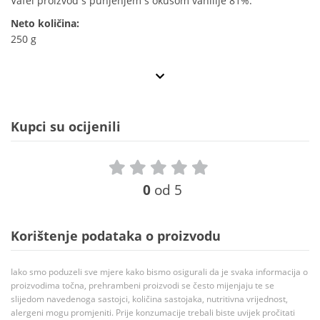
Vafel proizvod s punjenjem s okusom vanilije 81%.
Neto količina:
250 g
Kupci su ocijenili
0
od 5
Korištenje podataka o proizvodu
Iako smo poduzeli sve mjere kako bismo osigurali da je svaka informacija o
proizvodima točna, prehrambeni proizvodi se često mijenjaju te se
slijedom navedenoga sastojci, količina sastojaka, nutritivna vrijednost,
alergeni mogu promjeniti. Prije konzumacije trebali biste uvijek pročitati