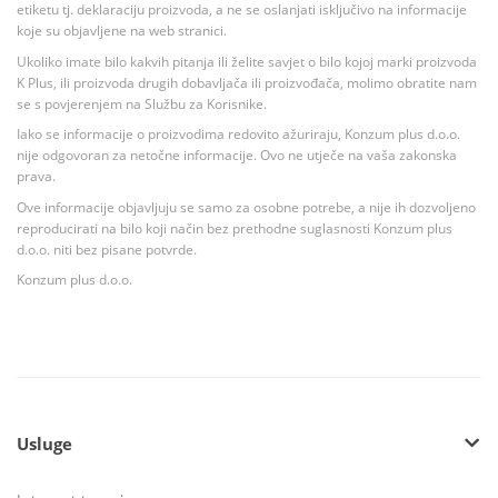
etiketu tj. deklaraciju proizvoda, a ne se oslanjati isključivo na informacije
koje su objavljene na web stranici.
Ukoliko imate bilo kakvih pitanja ili želite savjet o bilo kojoj marki proizvoda
K Plus, ili proizvoda drugih dobavljača ili proizvođača, molimo obratite nam
se s povjerenjem na Službu za Korisnike.
Iako se informacije o proizvodima redovito ažuriraju, Konzum plus d.o.o.
nije odgovoran za netočne informacije. Ovo ne utječe na vaša zakonska
prava.
Ove informacije objavljuju se samo za osobne potrebe, a nije ih dozvoljeno
reproducirati na bilo koji način bez prethodne suglasnosti Konzum plus
d.o.o. niti bez pisane potvrde.
Konzum plus d.o.o.
Usluge