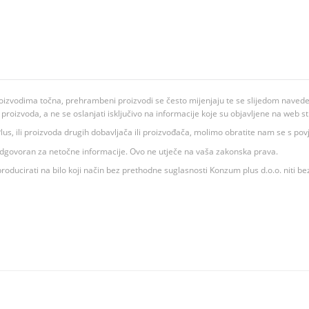
oizvodima točna, prehrambeni proizvodi se često mijenjaju te se slijedom navedeno
ju proizvoda, a ne se oslanjati isključivo na informacije koje su objavljene na web st
 K Plus, ili proizvoda drugih dobavljača ili proizvođača, molimo obratite nam se s p
 odgovoran za netočne informacije. Ovo ne utječe na vaša zakonska prava.
roducirati na bilo koji način bez prethodne suglasnosti Konzum plus d.o.o. niti be