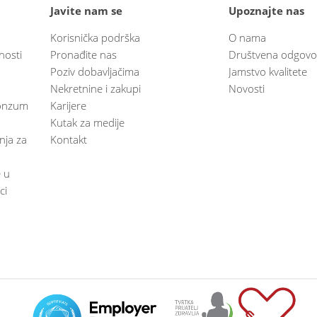
Javite nam se
Upoznajte nas
Korisnička podrška
O nama
nosti
Pronađite nas
Društvena odgovo
Poziv dobavljačima
Jamstvo kvalitete
Nekretnine i zakupi
Novosti
 Konzum
Karijere
Kutak za medije
anja za
Kontakt
e u
ci