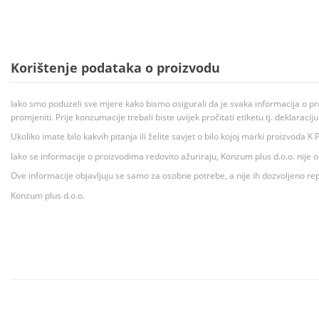
Korištenje podataka o proizvodu
Iako smo poduzeli sve mjere kako bismo osigurali da je svaka informacija o pr
promjeniti. Prije konzumacije trebali biste uvijek pročitati etiketu tj. deklaraci
Ukoliko imate bilo kakvih pitanja ili želite savjet o bilo kojoj marki proizvoda
Iako se informacije o proizvodima redovito ažuriraju, Konzum plus d.o.o. nije
Ove informacije objavljuju se samo za osobne potrebe, a nije ih dozvoljeno rep
Konzum plus d.o.o.