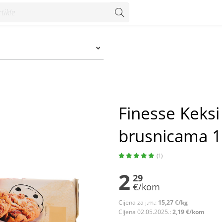
m
Finesse Keksi
brusnicama 1
(1)
2
29
€/kom
Cijena za j.m.:
15,27 €/kg
Cijena 02.05.2025.:
2,19 €/kom