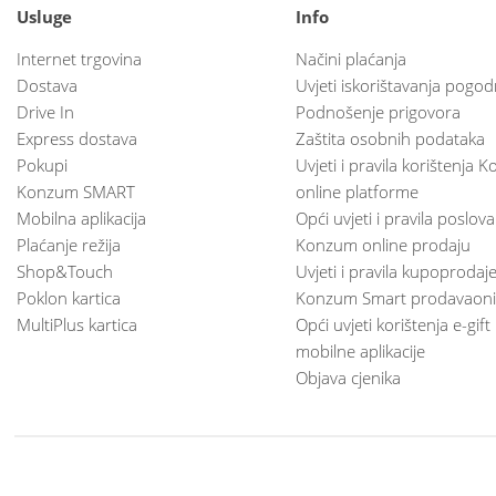
Usluge
Info
Internet trgovina
Načini plaćanja
Dostava
Uvjeti iskorištavanja pogod
Drive In
Podnošenje prigovora
Express dostava
Zaštita osobnih podataka
Pokupi
Uvjeti i pravila korištenja
Konzum SMART
online platforme
Mobilna aplikacija
Opći uvjeti i pravila poslov
Plaćanje režija
Konzum online prodaju
Shop&Touch
Uvjeti i pravila kupoprodaj
Poklon kartica
Konzum Smart prodavaoni
MultiPlus kartica
Opći uvjeti korištenja e-gift
mobilne aplikacije
Objava cjenika