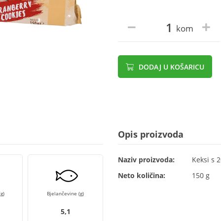
kom
DODAJ U KOŠARICU
Opis proizvoda
Naziv proizvoda:
Keksi s 
Neto količina:
150 g
g)
Bjelančevine (g)
5,1