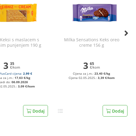
 Keksi s maslacem s
Milka Sensations Keks oreo
nim punjenjem 190 g
creme 156 g
3
3
35
65
€/kom
€/kom
PlusCard cijena:
2,99 €
Cijena za j.m.:
23,40 €/kg
na za j.m.:
17,63 €/kg
Cijena 02.05.2025.:
3,39 €/kom
jedi do:
06.09.2026
02.05.2025.:
3,09 €/kom
Dodaj
Dodaj