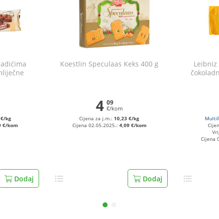
madićima
Koestlin Speculaas Keks 400 g
Leibniz
liječne
čokolad
 200 g
4
09
€/kom
 €/kg
Cijena za j.m.:
10,23 €/kg
Multi
9 €/kom
Cijena 02.05.2025.:
4,09 €/kom
Cije
Vri
Cijena 
Dodaj
Dodaj