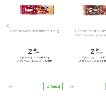
Finesse Keksi soft muffin 175 g
Finesse Keksi s ko
tamne čokolade i m
čokolade brownie
2
2
29
29
€/kom
€/kom
Cijena za j.m.:
13,09 €/kg
Cijena za j.m.:
11,45
Cijena 02.05.2025.:
2,19 €/kom
Cijena 02.05.2025.:
2,1
Dodaj