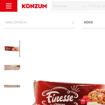
Asortiman
Finesse keks cranberry cookies 150g - Konzu
NASLOVNICA
KEKSI