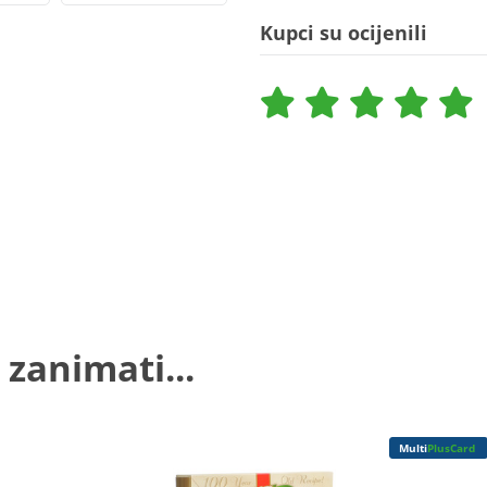
Kupci su ocijenili
 zanimati...
Multi
PlusCard