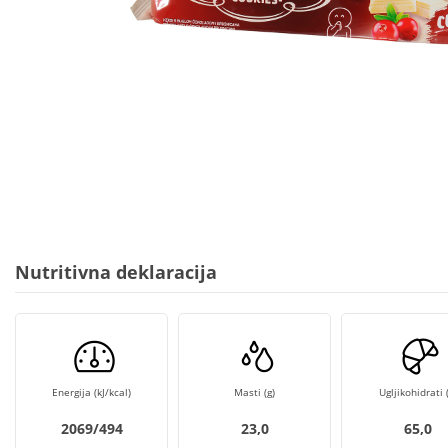
Nutritivna deklaracija
Energija (kJ/kcal)
Masti (g)
Ugljikohidrati (
2069/494
23,0
65,0