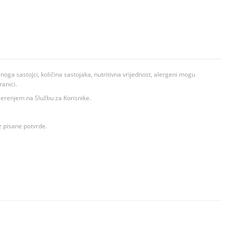
ga sastojci, količina sastojaka, nutritivna vrijednost, alergeni mogu
ranici.
ovjerenjem na Službu za Korisnike.
z pisane potvrde.