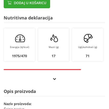
DODAJ U KOŠARICU
Nutritivna deklaracija
Energija (kJ/kcal)
Masti (g)
Ugljikohidrati (g)
1975/470
17
71
Opis proizvoda
Naziv proizvoda: