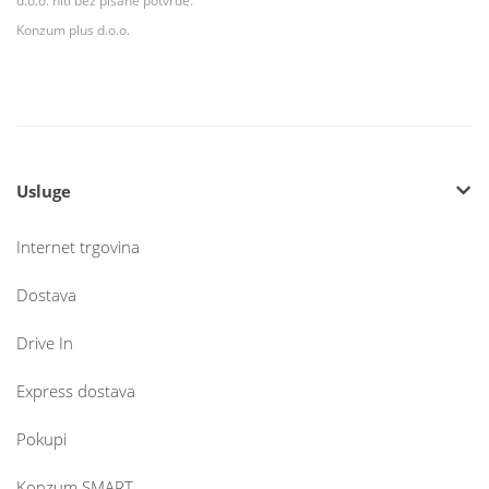
d.o.o. niti bez pisane potvrde.
Konzum plus d.o.o.
Usluge
Internet trgovina
Dostava
Drive In
Express dostava
Pokupi
Konzum SMART