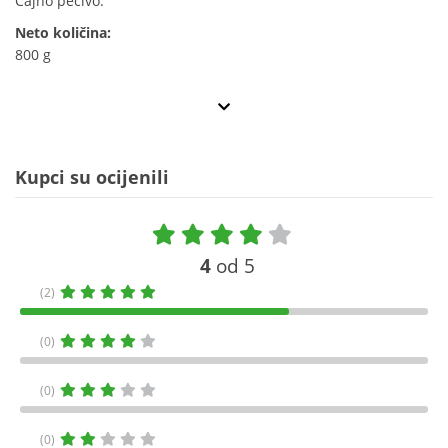
Čajno pecivo.
Neto količina:
800 g
Kupci su ocijenili
4
od 5
(2)
(0)
(0)
(0)