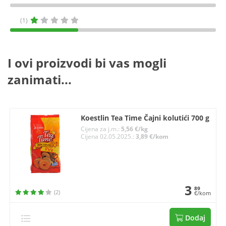
(1)
I ovi proizvodi bi vas mogli
zanimati...
Koestlin Tea Time Čajni kolutići 700 g
Cijena za j.m.:
5,56 €/kg
Cijena 02.05.2025.:
3,89 €/kom
3
89
(2)
€/kom
Dodaj