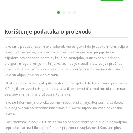
Korištenje podataka o proizvodu
Iako smo poduzeli sve mjere kako bismo osigurali da je svaka informacija o
proizvodima točna, prehrambeni proizvodi se često mijenjaju te se
slijedom navedenoga sastojci, količina sastojaka, nutritivna vrijednost,
alergeni mogu promjeniti. Prije konzumacije trebali biste uvijek pročitati
etiketu tj. deklaraciju proizvoda, a ne se oslanjati isključivo na informacije
koje su objavljene na web stranici.
Ukoliko imate bilo kakvih pitanja ili želite savjet o bilo kojoj marki proizvoda
K Plus, ili proizvoda drugih dobavljača ili proizvođača, molimo obratite nam
se s povjerenjem na Službu za Korisnike.
Iako se informacije o proizvodima redovito ažuriraju, Konzum plus d.o.o.
nije odgovoran za netočne informacije. Ovo ne utječe na vaša zakonska
prava.
Ove informacije objavljuju se samo za osobne potrebe, a nije ih dozvoljeno
reproducirati na bilo koji način bez prethodne suglasnosti Konzum plus