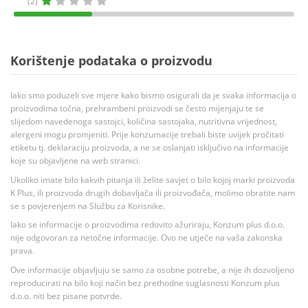
(2)
Korištenje podataka o proizvodu
Iako smo poduzeli sve mjere kako bismo osigurali da je svaka informacija o
proizvodima točna, prehrambeni proizvodi se često mijenjaju te se
slijedom navedenoga sastojci, količina sastojaka, nutritivna vrijednost,
alergeni mogu promjeniti. Prije konzumacije trebali biste uvijek pročitati
etiketu tj. deklaraciju proizvoda, a ne se oslanjati isključivo na informacije
koje su objavljene na web stranici.
Ukoliko imate bilo kakvih pitanja ili želite savjet o bilo kojoj marki proizvoda
K Plus, ili proizvoda drugih dobavljača ili proizvođača, molimo obratite nam
se s povjerenjem na Službu za Korisnike.
Iako se informacije o proizvodima redovito ažuriraju, Konzum plus d.o.o.
nije odgovoran za netočne informacije. Ovo ne utječe na vaša zakonska
prava.
Ove informacije objavljuju se samo za osobne potrebe, a nije ih dozvoljeno
reproducirati na bilo koji način bez prethodne suglasnosti Konzum plus
d.o.o. niti bez pisane potvrde.