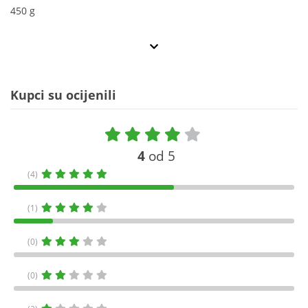
450 g
Kupci su ocijenili
4
od 5
(4)
(1)
(0)
(0)