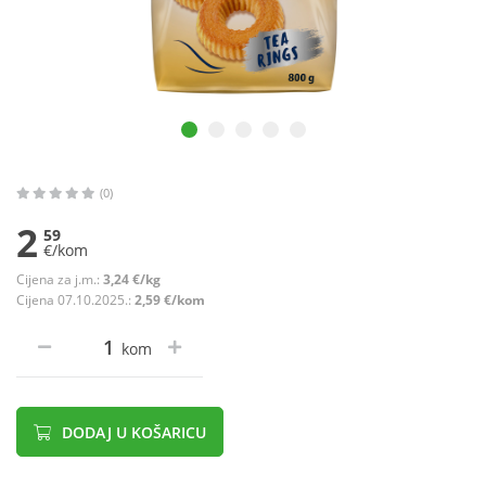
(0)
2
59
€/kom
Cijena za j.m.:
3,24 €/kg
Cijena 07.10.2025.:
2,59 €/kom
kom
DODAJ U KOŠARICU