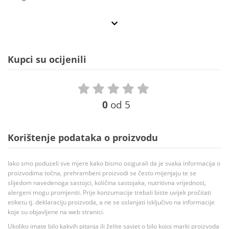
Kupci su ocijenili
0
od 5
Korištenje podataka o proizvodu
Iako smo poduzeli sve mjere kako bismo osigurali da je svaka informacija o
proizvodima točna, prehrambeni proizvodi se često mijenjaju te se
slijedom navedenoga sastojci, količina sastojaka, nutritivna vrijednost,
alergeni mogu promjeniti. Prije konzumacije trebali biste uvijek pročitati
etiketu tj. deklaraciju proizvoda, a ne se oslanjati isključivo na informacije
koje su objavljene na web stranici.
Ukoliko imate bilo kakvih pitanja ili želite savjet o bilo kojoj marki proizvoda