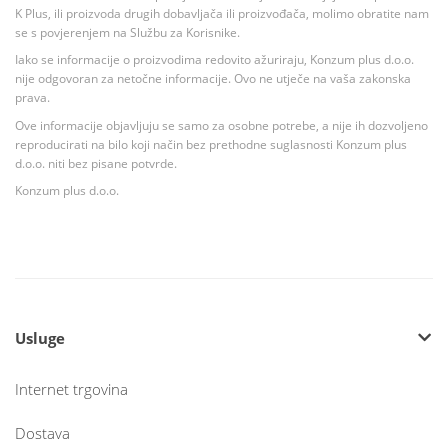
K Plus, ili proizvoda drugih dobavljača ili proizvođača, molimo obratite nam
se s povjerenjem na Službu za Korisnike.
Iako se informacije o proizvodima redovito ažuriraju, Konzum plus d.o.o.
nije odgovoran za netočne informacije. Ovo ne utječe na vaša zakonska
prava.
Ove informacije objavljuju se samo za osobne potrebe, a nije ih dozvoljeno
reproducirati na bilo koji način bez prethodne suglasnosti Konzum plus
d.o.o. niti bez pisane potvrde.
Konzum plus d.o.o.
Usluge
Internet trgovina
Dostava