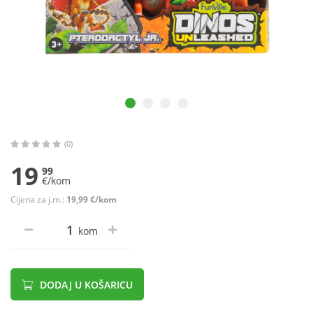
(0)
19
99
€/kom
Cijena za j.m.:
19,99 €/kom
kom
DODAJ U KOŠARICU