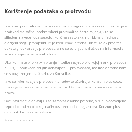
Korištenje podataka o proizvodu
Iako smo poduzeli sve mjere kako bismo osigurali da je svaka informacija o
proizvodima točna, prehrambeni proizvodi se često mijenjaju te se
slijedom navedenoga sastojci, količina sastojaka, nutritivna vrijednost,
alergeni mogu promjeniti. Prije konzumacije trebali biste uvijek pročitati
etiketu tj. deklaraciju proizvoda, a ne se oslanjati isključivo na informacije
koje su objavljene na web stranici.
Ukoliko imate bilo kakvih pitanja ili želite savjet o bilo kojoj marki proizvoda
K Plus, ili proizvoda drugih dobavljača ili proizvođača, molimo obratite nam
se s povjerenjem na Službu za Korisnike.
Iako se informacije o proizvodima redovito ažuriraju, Konzum plus d.o.o.
nije odgovoran za netočne informacije. Ovo ne utječe na vaša zakonska
prava.
Ove informacije objavljuju se samo za osobne potrebe, a nije ih dozvoljeno
reproducirati na bilo koji način bez prethodne suglasnosti Konzum plus
d.o.o. niti bez pisane potvrde.
Konzum plus d.o.o.