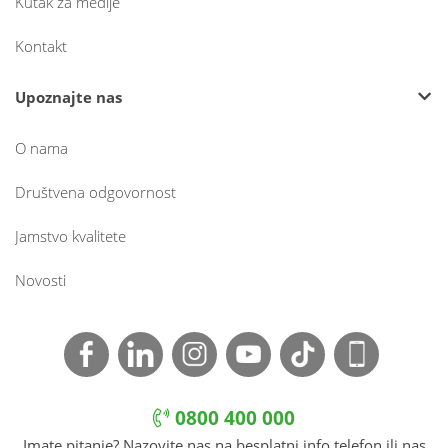
Kutak za medije
Kontakt
Upoznajte nas
O nama
Društvena odgovornost
Jamstvo kvalitete
Novosti
0800 400 000
Imate pitanje? Nazovite nas na besplatni info telefon ili nas