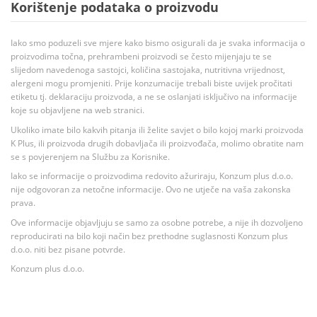
Korištenje podataka o proizvodu
Iako smo poduzeli sve mjere kako bismo osigurali da je svaka informacija o
proizvodima točna, prehrambeni proizvodi se često mijenjaju te se
slijedom navedenoga sastojci, količina sastojaka, nutritivna vrijednost,
alergeni mogu promjeniti. Prije konzumacije trebali biste uvijek pročitati
etiketu tj. deklaraciju proizvoda, a ne se oslanjati isključivo na informacije
koje su objavljene na web stranici.
Ukoliko imate bilo kakvih pitanja ili želite savjet o bilo kojoj marki proizvoda
K Plus, ili proizvoda drugih dobavljača ili proizvođača, molimo obratite nam
se s povjerenjem na Službu za Korisnike.
Iako se informacije o proizvodima redovito ažuriraju, Konzum plus d.o.o.
nije odgovoran za netočne informacije. Ovo ne utječe na vaša zakonska
prava.
Ove informacije objavljuju se samo za osobne potrebe, a nije ih dozvoljeno
reproducirati na bilo koji način bez prethodne suglasnosti Konzum plus
d.o.o. niti bez pisane potvrde.
Konzum plus d.o.o.