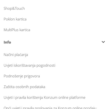
Shop&Touch
Poklon kartica
MultiPlus kartica
Info
Načini plaćanja
Uvjeti iskorištavanja pogodnosti
Podnošenje prigovora
Zaštita osobnih podataka
Uvjeti i pravila korištenja Konzum online platforme
Opći uvjeti i pravila poslovanja za Konzum online prodaju