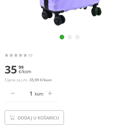
(0)
35
99
€/kom
Cijena za j.m.:
35,99 €/kom
kom
DODAJ U KOŠARICU