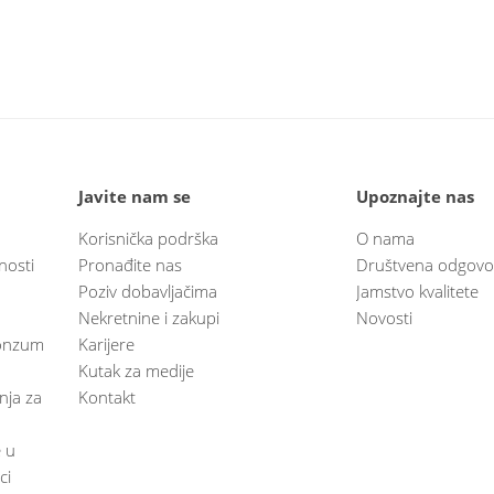
Javite nam se
Upoznajte nas
Korisnička podrška
O nama
nosti
Pronađite nas
Društvena odgovo
Poziv dobavljačima
Jamstvo kvalitete
Nekretnine i zakupi
Novosti
 Konzum
Karijere
Kutak za medije
anja za
Kontakt
e u
ci