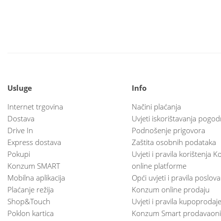
Usluge
Info
Internet trgovina
Načini plaćanja
Dostava
Uvjeti iskorištavanja pogod
Drive In
Podnošenje prigovora
Express dostava
Zaštita osobnih podataka
Pokupi
Uvjeti i pravila korištenja
Konzum SMART
online platforme
Mobilna aplikacija
Opći uvjeti i pravila poslov
Plaćanje režija
Konzum online prodaju
Shop&Touch
Uvjeti i pravila kupoprodaj
Poklon kartica
Konzum Smart prodavaoni