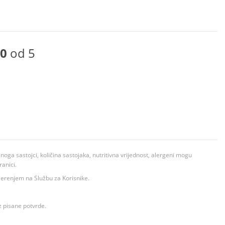
0
od 5
ga sastojci, količina sastojaka, nutritivna vrijednost, alergeni mogu
ranici.
ovjerenjem na Službu za Korisnike.
z pisane potvrde.