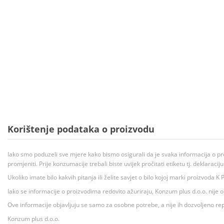
Korištenje podataka o proizvodu
Iako smo poduzeli sve mjere kako bismo osigurali da je svaka informacija o pr
promjeniti. Prije konzumacije trebali biste uvijek pročitati etiketu tj. deklaraci
Ukoliko imate bilo kakvih pitanja ili želite savjet o bilo kojoj marki proizvoda
Iako se informacije o proizvodima redovito ažuriraju, Konzum plus d.o.o. nije
Ove informacije objavljuju se samo za osobne potrebe, a nije ih dozvoljeno rep
Konzum plus d.o.o.