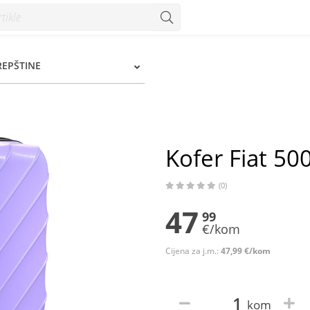
REPŠTINE
Kofer Fiat 5
(0)
47
99
€/kom
Cijena za j.m.:
47,99 €/kom
kom