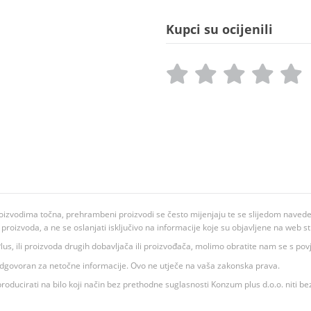
Kupci su ocijenili
oizvodima točna, prehrambeni proizvodi se često mijenjaju te se slijedom navedeno
ju proizvoda, a ne se oslanjati isključivo na informacije koje su objavljene na web st
 K Plus, ili proizvoda drugih dobavljača ili proizvođača, molimo obratite nam se s p
 odgovoran za netočne informacije. Ovo ne utječe na vaša zakonska prava.
roducirati na bilo koji način bez prethodne suglasnosti Konzum plus d.o.o. niti be