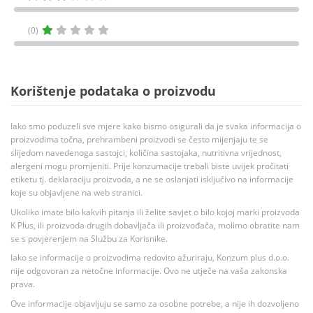
(0)
Korištenje podataka o proizvodu
Iako smo poduzeli sve mjere kako bismo osigurali da je svaka informacija o
proizvodima točna, prehrambeni proizvodi se često mijenjaju te se
slijedom navedenoga sastojci, količina sastojaka, nutritivna vrijednost,
alergeni mogu promjeniti. Prije konzumacije trebali biste uvijek pročitati
etiketu tj. deklaraciju proizvoda, a ne se oslanjati isključivo na informacije
koje su objavljene na web stranici.
Ukoliko imate bilo kakvih pitanja ili želite savjet o bilo kojoj marki proizvoda
K Plus, ili proizvoda drugih dobavljača ili proizvođača, molimo obratite nam
se s povjerenjem na Službu za Korisnike.
Iako se informacije o proizvodima redovito ažuriraju, Konzum plus d.o.o.
nije odgovoran za netočne informacije. Ovo ne utječe na vaša zakonska
prava.
Ove informacije objavljuju se samo za osobne potrebe, a nije ih dozvoljeno