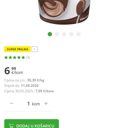
SUPER PRILIKA
!
(3)
6
99
€/kom
Cijena za j.m.:
30,39 €/kg
Vrijedi do:
11.08.2026
Cijena 30.05.2025.:
7,99 €/kom
kom
DODAJ U KOŠARICU