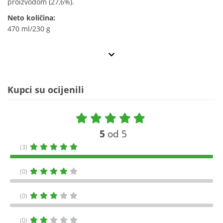
proizvodom (27,6%).
Neto količina:
470 ml/230 g
Kupci su ocijenili
5
od 5
(3)
(0)
(0)
(0)