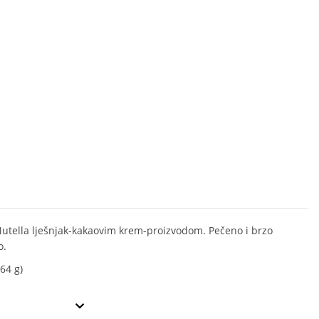
Nutella lješnjak-kakaovim krem-proizvodom. Pečeno i brzo
o.
64 g)