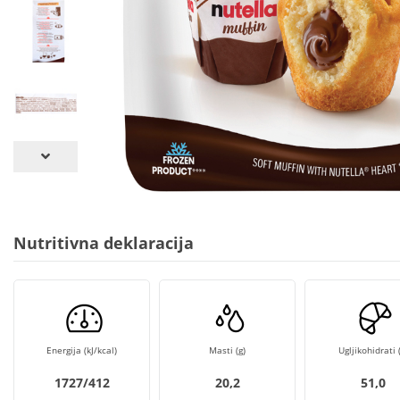
Nutritivna deklaracija
Energija (kJ/kcal)
Masti (g)
Ugljikohidrati (
1727/412
20,2
51,0