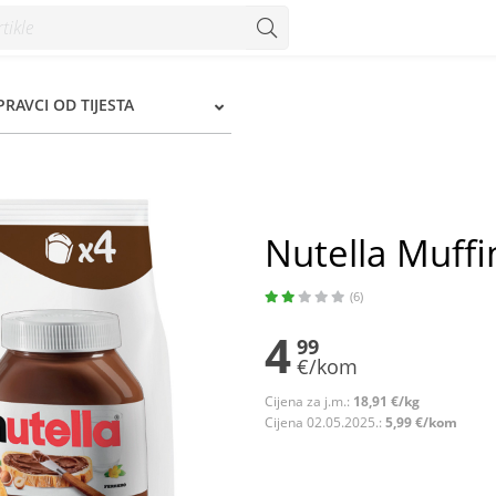
IPRAVCI OD TIJESTA
Nutella Muffi
(6)
4
99
€/kom
Cijena za j.m.:
18,91 €/kg
Cijena 02.05.2025.:
5,99 €/kom