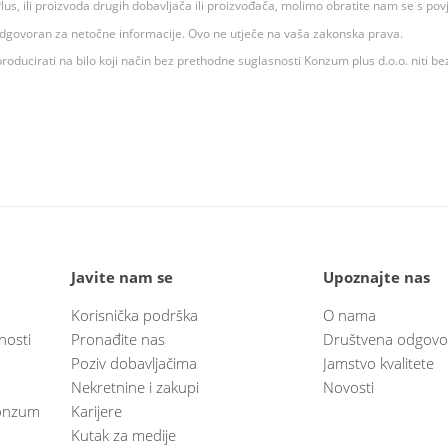
 K Plus, ili proizvoda drugih dobavljača ili proizvođača, molimo obratite nam se s p
 odgovoran za netočne informacije. Ovo ne utječe na vaša zakonska prava.
roducirati na bilo koji način bez prethodne suglasnosti Konzum plus d.o.o. niti be
Javite nam se
Upoznajte nas
Korisnička podrška
O nama
nosti
Pronađite nas
Društvena odgovo
Poziv dobavljačima
Jamstvo kvalitete
Nekretnine i zakupi
Novosti
 Konzum
Karijere
Kutak za medije