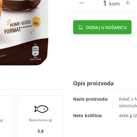
kom
DODAJ U KOŠARICU
Opis proizvoda
Naziv proizvoda:
Kolač s 
smrznut
Neto količina:
4x66 g (2
g)
Bjelančevine (g)
5,8