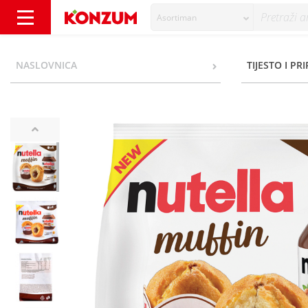
Asortiman
Nutella Muffin 4x66 g - Konzum
NASLOVNICA
TIJESTO I PR