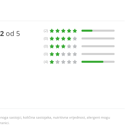
(2)
2
od 5
(0)
(0)
(0)
(4)
ga sastojci, količina sastojaka, nutritivna vrijednost, alergeni mogu
ranici.