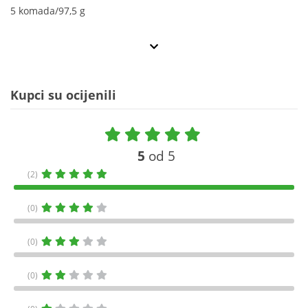
5 komada/97,5 g
Kupci su ocijenili
5
od 5
(2)
(0)
(0)
(0)