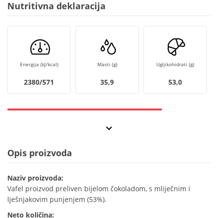
Nutritivna deklaracija
Energija (kJ/kcal)
Masti (g)
Ugljikohidrati (g)
2380/571
35,9
53,0
Opis proizvoda
Naziv proizvoda:
Vafel proizvod preliven bijelom čokoladom, s mliječnim i
lješnjakovim punjenjem (53%).
Neto količina: