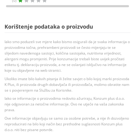
(0)
Korištenje podataka o proizvodu
Iako smo poduzeli sve mjere kako bismo osigurali da je svaka informacija o
proizvodima točna, prehrambeni proizvodi se često mijenjaju te se
slijedom navedenoga sastojci, količina sastojaka, nutritivna vrijednost,
alergeni mogu promjeniti. Prije konzumacije trebali biste uvijek pročitati
etiketu tj. deklaraciju proizvoda, a ne se oslanjati isključivo na informacije
koje su objavljene na web stranici.
Ukoliko imate bilo kakvih pitanja ili želite savjet o bilo kojoj marki proizvoda
K Plus, ili proizvoda drugih dobavljača ili proizvođača, molimo obratite nam
se s povjerenjem na Službu za Korisnike.
Iako se informacije o proizvodima redovito ažuriraju, Konzum plus d.o.o.
nije odgovoran za netočne informacije. Ovo ne utječe na vaša zakonska
prava.
Ove informacije objavljuju se samo za osobne potrebe, a nije ih dozvoljeno
reproducirati na bilo koji način bez prethodne suglasnosti Konzum plus
d.o.o. niti bez pisane potvrde.