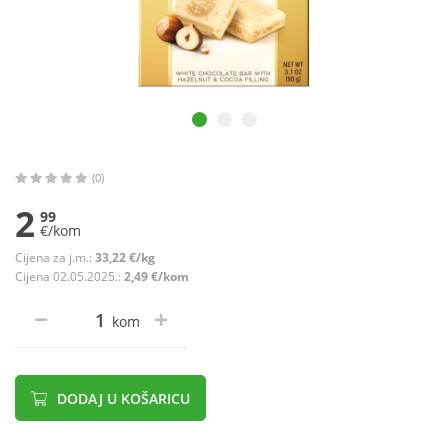
(0)
2
99
€/kom
Cijena za j.m.:
33,22 €/kg
Cijena 02.05.2025.:
2,49 €/kom
kom
DODAJ U KOŠARICU