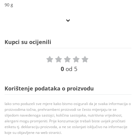
90 g
Kupci su ocijenili
0
od 5
Korištenje podataka o proizvodu
Iako smo poduzeli sve mjere kako bismo osigurali da je svaka informacija o
proizvodima točna, prehrambeni proizvodi se često mijenjaju te se
slijedom navedenoga sastojci, količina sastojaka, nutritivna vrijednost,
alergeni mogu promjeniti. Prije konzumacije trebali biste uvijek pročitati
etiketu tj. deklaraciju proizvoda, a ne se oslanjati isključivo na informacije
koje su objavljene na web stranici.