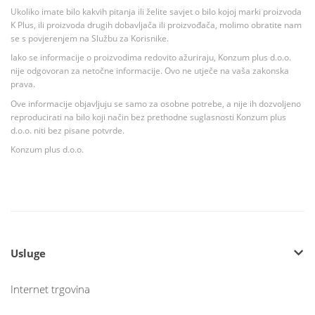
Ukoliko imate bilo kakvih pitanja ili želite savjet o bilo kojoj marki proizvoda
K Plus, ili proizvoda drugih dobavljača ili proizvođača, molimo obratite nam
se s povjerenjem na Službu za Korisnike.
Iako se informacije o proizvodima redovito ažuriraju, Konzum plus d.o.o.
nije odgovoran za netočne informacije. Ovo ne utječe na vaša zakonska
prava.
Ove informacije objavljuju se samo za osobne potrebe, a nije ih dozvoljeno
reproducirati na bilo koji način bez prethodne suglasnosti Konzum plus
d.o.o. niti bez pisane potvrde.
Konzum plus d.o.o.
Usluge
Internet trgovina