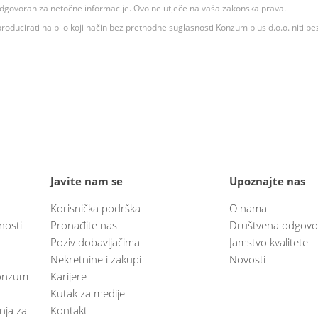
 odgovoran za netočne informacije. Ovo ne utječe na vaša zakonska prava.
roducirati na bilo koji način bez prethodne suglasnosti Konzum plus d.o.o. niti be
Javite nam se
Upoznajte nas
Korisnička podrška
O nama
nosti
Pronađite nas
Društvena odgovo
Poziv dobavljačima
Jamstvo kvalitete
Nekretnine i zakupi
Novosti
 Konzum
Karijere
Kutak za medije
anja za
Kontakt