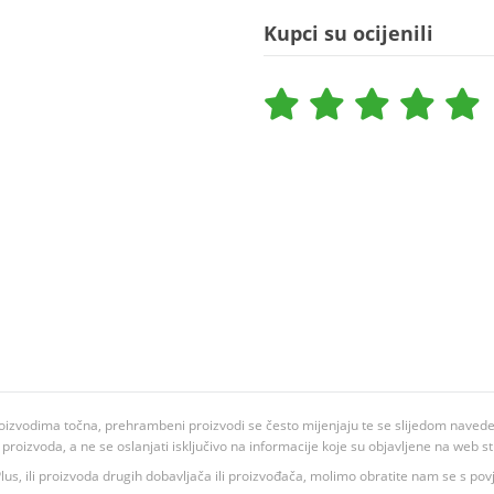
Kupci su ocijenili
oizvodima točna, prehrambeni proizvodi se često mijenjaju te se slijedom navedeno
ju proizvoda, a ne se oslanjati isključivo na informacije koje su objavljene na web st
 K Plus, ili proizvoda drugih dobavljača ili proizvođača, molimo obratite nam se s p