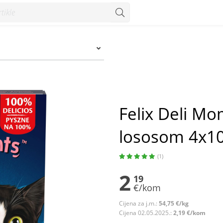
sosom 4x10 g - Konzum
Felix Deli Mo
lososom 4x10
(1)
2
19
€/kom
Cijena za j.m.:
54,75 €/kg
Cijena 02.05.2025.:
2,19 €/kom