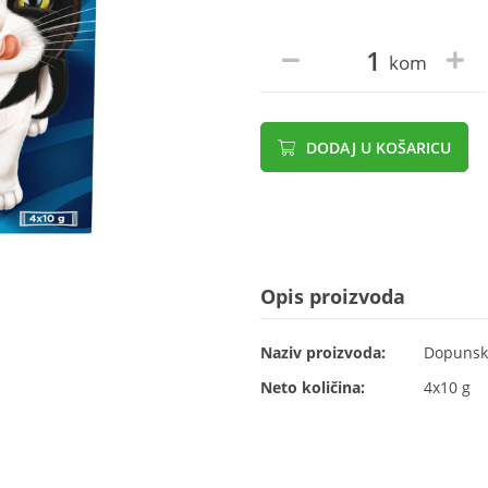
kom
DODAJ U KOŠARICU
Opis proizvoda
Naziv proizvoda:
Dopunska
Neto količina:
4x10 g