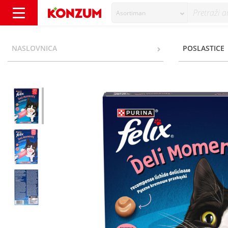
Asortiman
Felix Deli Moments Poslastica za mačke s lo
NASLOVNICA
POSLASTICE