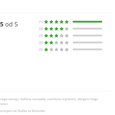
(1)
5
od 5
(0)
(0)
(0)
(0)
ga sastojci, količina sastojaka, nutritivna vrijednost, alergeni mogu
ranici.
ovjerenjem na Službu za Korisnike.