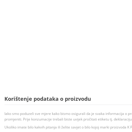
Korištenje podataka o proizvodu
Iako smo poduzeli sve mjere kako bismo osigurali da je svaka informacija o pr
promjeniti. Prije konzumacije trebali biste uvijek pročitati etiketu tj. deklaraci
Ukoliko imate bilo kakvih pitanja ili želite savjet o bilo kojoj marki proizvoda