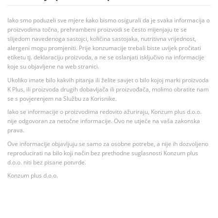
Iako smo poduzeli sve mjere kako bismo osigurali da je svaka informacija o
proizvodima točna, prehrambeni proizvodi se često mijenjaju te se
slijedom navedenoga sastojci, količina sastojaka, nutritivna vrijednost,
alergeni mogu promjeniti. Prije konzumacije trebali biste uvijek pročitati
etiketu tj. deklaraciju proizvoda, a ne se oslanjati isključivo na informacije
koje su objavljene na web stranici.
Ukoliko imate bilo kakvih pitanja ili želite savjet o bilo kojoj marki proizvoda
K Plus, ili proizvoda drugih dobavljača ili proizvođača, molimo obratite nam
se s povjerenjem na Službu za Korisnike.
Iako se informacije o proizvodima redovito ažuriraju, Konzum plus d.o.o.
nije odgovoran za netočne informacije. Ovo ne utječe na vaša zakonska
prava.
Ove informacije objavljuju se samo za osobne potrebe, a nije ih dozvoljeno
reproducirati na bilo koji način bez prethodne suglasnosti Konzum plus
d.o.o. niti bez pisane potvrde.
Konzum plus d.o.o.