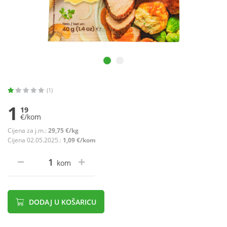
(1)
1
19
€/kom
Cijena za j.m.:
29,75 €/kg
Cijena 02.05.2025.:
1,09 €/kom
kom
DODAJ U KOŠARICU