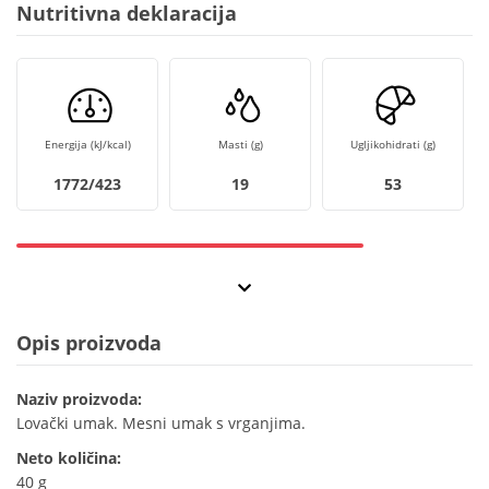
Nutritivna deklaracija
Energija (kJ/kcal)
Masti (g)
Ugljikohidrati (g)
1772/423
19
53
Opis proizvoda
Naziv proizvoda:
Lovački umak. Mesni umak s vrganjima.
Neto količina:
40 g