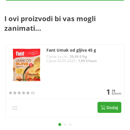
I ovi proizvodi bi vas mogli
zanimati...
Fant Umak od gljiva 45 g
Cijena za j.m.:
26,44 €/kg
Cijena 02.05.2025.:
1,09 €/kom
1
19
(0)
€/kom
Dodaj