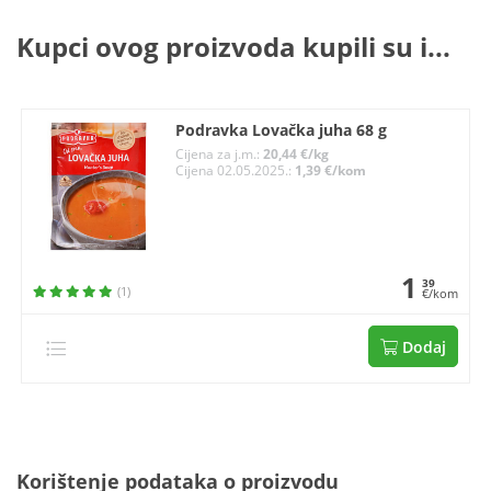
Kupci ovog proizvoda kupili su i...
Podravka Lovačka juha 68 g
Cijena za j.m.:
20,44 €/kg
Cijena 02.05.2025.:
1,39 €/kom
1
39
(1)
€/kom
Dodaj
Korištenje podataka o proizvodu