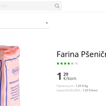
Konzum
Farina Pšenič
(4)
1
29
€/kom
Cijena za j.m.:
1,29 €/kg
Cijena 02.05.2025.:
1,29 €/kom