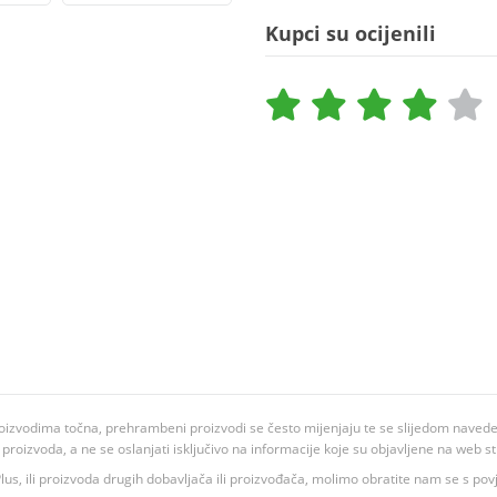
Kupci su ocijenili
oizvodima točna, prehrambeni proizvodi se često mijenjaju te se slijedom navedeno
ju proizvoda, a ne se oslanjati isključivo na informacije koje su objavljene na web st
 K Plus, ili proizvoda drugih dobavljača ili proizvođača, molimo obratite nam se s p