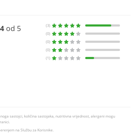
(3)
4
od 5
(0)
(0)
(0)
(1)
ga sastojci, količina sastojaka, nutritivna vrijednost, alergeni mogu
ranici.
ovjerenjem na Službu za Korisnike.