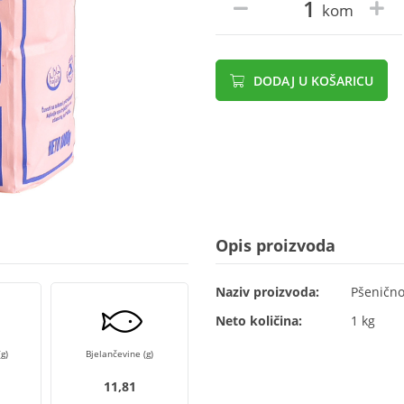
kom
DODAJ U KOŠARICU
Opis proizvoda
Naziv proizvoda:
Pšenično
Neto količina:
1 kg
g)
Bjelančevine (g)
11,81