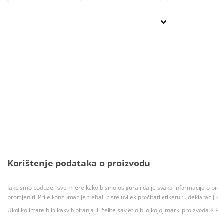
Korištenje podataka o proizvodu
Iako smo poduzeli sve mjere kako bismo osigurali da je svaka informacija o pr
promjeniti. Prije konzumacije trebali biste uvijek pročitati etiketu tj. deklaraci
Ukoliko imate bilo kakvih pitanja ili želite savjet o bilo kojoj marki proizvoda