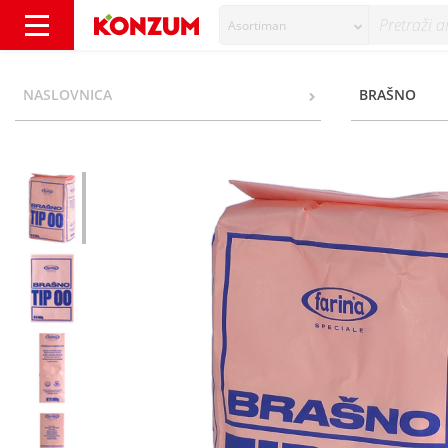
Asortiman
Farina Pšenično bijelo brašno tip 00 1 kg - 
NASLOVNICA
BRAŠNO