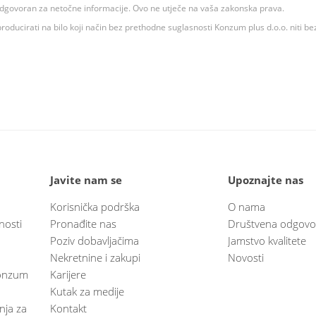
 odgovoran za netočne informacije. Ovo ne utječe na vaša zakonska prava.
roducirati na bilo koji način bez prethodne suglasnosti Konzum plus d.o.o. niti be
Javite nam se
Upoznajte nas
Korisnička podrška
O nama
nosti
Pronađite nas
Društvena odgovo
Poziv dobavljačima
Jamstvo kvalitete
Nekretnine i zakupi
Novosti
 Konzum
Karijere
Kutak za medije
anja za
Kontakt