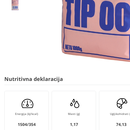
Nutritivna deklaracija
Energija (kJ/kcal)
Masti (g)
Ugljikohidrati (
1504/354
1,17
74,13