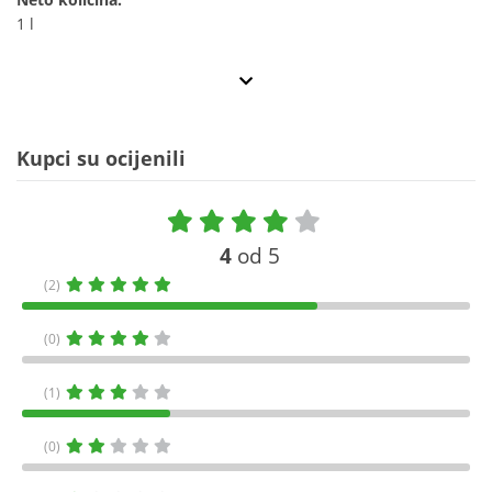
1 l
Kupci su ocijenili
4
od 5
(2)
(0)
(1)
(0)