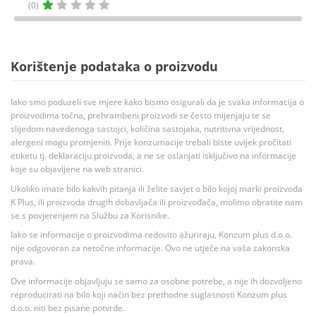
(0)
Korištenje podataka o proizvodu
Iako smo poduzeli sve mjere kako bismo osigurali da je svaka informacija o
proizvodima točna, prehrambeni proizvodi se često mijenjaju te se
slijedom navedenoga sastojci, količina sastojaka, nutritivna vrijednost,
alergeni mogu promjeniti. Prije konzumacije trebali biste uvijek pročitati
etiketu tj. deklaraciju proizvoda, a ne se oslanjati isključivo na informacije
koje su objavljene na web stranici.
Ukoliko imate bilo kakvih pitanja ili želite savjet o bilo kojoj marki proizvoda
K Plus, ili proizvoda drugih dobavljača ili proizvođača, molimo obratite nam
se s povjerenjem na Službu za Korisnike.
Iako se informacije o proizvodima redovito ažuriraju, Konzum plus d.o.o.
nije odgovoran za netočne informacije. Ovo ne utječe na vaša zakonska
prava.
Ove informacije objavljuju se samo za osobne potrebe, a nije ih dozvoljeno
reproducirati na bilo koji način bez prethodne suglasnosti Konzum plus
d.o.o. niti bez pisane potvrde.