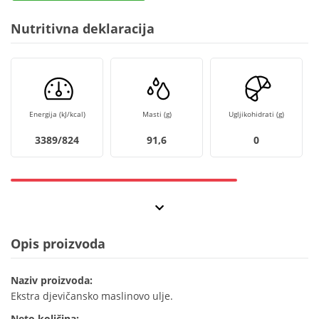
Nutritivna deklaracija
Energija (kJ/kcal)
Masti (g)
Ugljikohidrati (g)
3389/824
91,6
0
Opis proizvoda
Naziv proizvoda:
Ekstra djevičansko maslinovo ulje.
Neto količina: