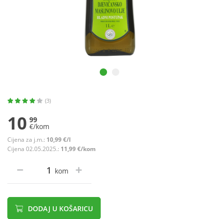
(3)
10
99
€/kom
Cijena za j.m.:
10,99 €/l
Cijena 02.05.2025.:
11,99 €/kom
kom
DODAJ U KOŠARICU