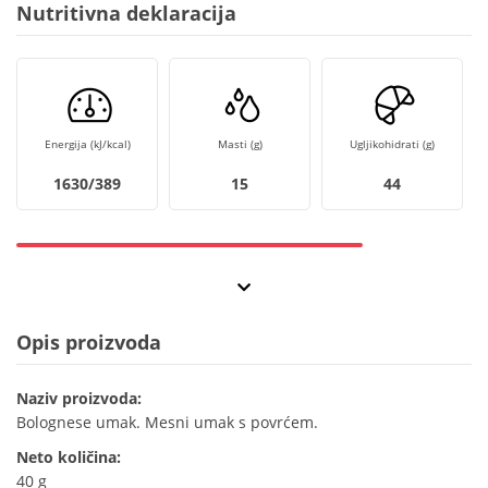
Nutritivna deklaracija
Energija (kJ/kcal)
Masti (g)
Ugljikohidrati (g)
1630/389
15
44
Opis proizvoda
Naziv proizvoda:
Bolognese umak. Mesni umak s povrćem.
Neto količina:
40 g