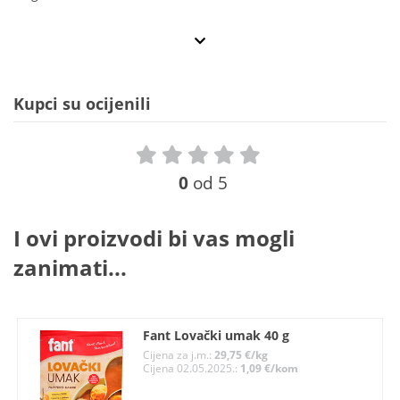
Kupci su ocijenili
0
od 5
I ovi proizvodi bi vas mogli
zanimati...
Fant Lovački umak 40 g
Cijena za j.m.:
29,75 €/kg
Cijena 02.05.2025.:
1,09 €/kom