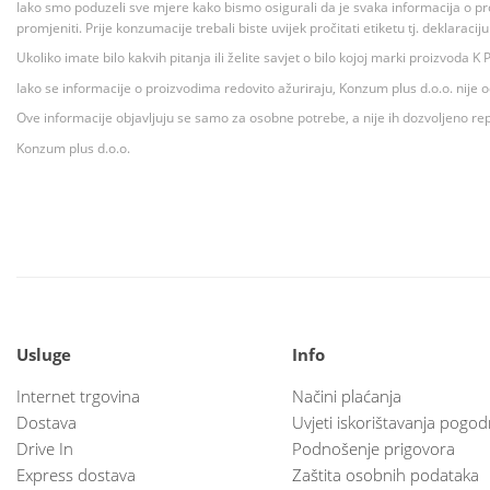
Iako smo poduzeli sve mjere kako bismo osigurali da je svaka informacija o pr
promjeniti. Prije konzumacije trebali biste uvijek pročitati etiketu tj. deklaraci
Ukoliko imate bilo kakvih pitanja ili želite savjet o bilo kojoj marki proizvoda
Iako se informacije o proizvodima redovito ažuriraju, Konzum plus d.o.o. nije
Ove informacije objavljuju se samo za osobne potrebe, a nije ih dozvoljeno rep
Konzum plus d.o.o.
Usluge
Info
Internet trgovina
Načini plaćanja
Dostava
Uvjeti iskorištavanja pogod
Drive In
Podnošenje prigovora
Express dostava
Zaštita osobnih podataka