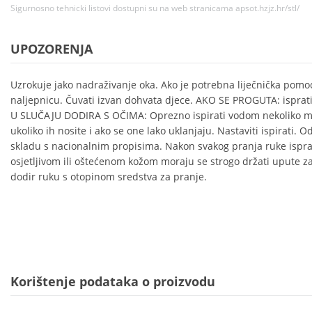
Sigurnosno tehnicki listovi dostupni su na web stranicama apsot.hzjz.hr/stl/
UPOZORENJA
Uzrokuje jako nadraživanje oka. Ako je potrebna liječnička pomoć
naljepnicu. Čuvati izvan dohvata djece. AKO SE PROGUTA: isprati 
U SLUČAJU DODIRA S OČIMA: Oprezno ispirati vodom nekoliko min
ukoliko ih nosite i ako se one lako uklanjaju. Nastaviti ispirati. 
skladu s nacionalnim propisima. Nakon svakog pranja ruke isprat
osjetljivom ili oštećenom kožom moraju se strogo držati upute za 
dodir ruku s otopinom sredstva za pranje.
Korištenje podataka o proizvodu