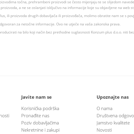
oizvodima točna, prehrambeni proizvodi se često mijenjaju te se slijedom navedeno
ju proizvoda, a ne se oslanjati isključivo na informacije koje su objavljene na web st
 K Plus, ili proizvoda drugih dobavljača ili proizvođača, molimo obratite nam se s p
 odgovoran za netočne informacije. Ovo ne utječe na vaša zakonska prava.
roducirati na bilo koji način bez prethodne suglasnosti Konzum plus d.o.o. niti be
Javite nam se
Upoznajte nas
Korisnička podrška
O nama
nosti
Pronađite nas
Društvena odgovo
Poziv dobavljačima
Jamstvo kvalitete
Nekretnine i zakupi
Novosti