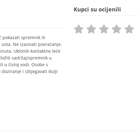
Kupci su ocijenili
 pokazati spremnik ili
usta. Ne izazivati povraćanje.
uta. Ukloniti kontaktne leće
Odložiti sadržaj/spremnik u
i u čistoj vodi. Osobe s
doziranje i izbjegavati dulji