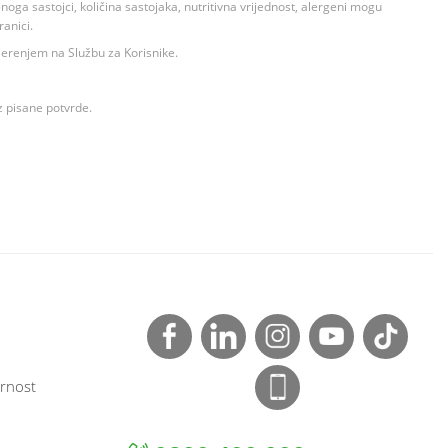
ga sastojci, količina sastojaka, nutritivna vrijednost, alergeni mogu
ranici.
ovjerenjem na Službu za Korisnike.
z pisane potvrde.
rnost