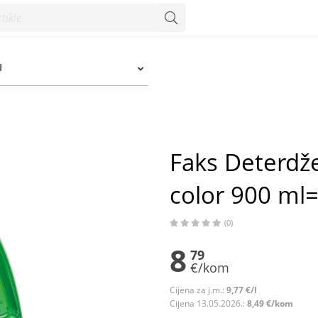
r 900 ml=20 pranja - Konzum
I
Faks Deterdž
color 900 ml=
(0)
8
79
€/kom
Cijena za j.m.:
9,77 €/l
Cijena 13.05.2026.:
8,49 €/kom