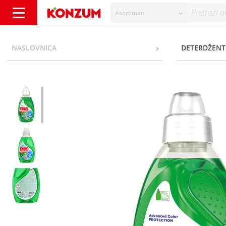
Asortiman
Faks Deterdžent stain removal&hygiene colo
NASLOVNICA
DETERDŽENT