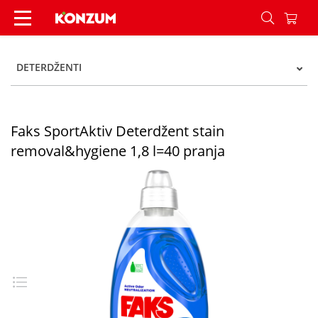
Faks SportAktiv Deterdžent stain removal&hygien
DETERDŽENTI
Faks SportAktiv Deterdžent stain
removal&hygiene 1,8 l=40 pranja