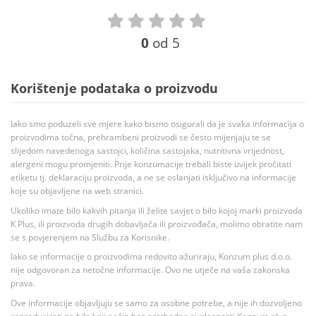
0
od 5
Korištenje podataka o proizvodu
Iako smo poduzeli sve mjere kako bismo osigurali da je svaka informacija o
proizvodima točna, prehrambeni proizvodi se često mijenjaju te se
slijedom navedenoga sastojci, količina sastojaka, nutritivna vrijednost,
alergeni mogu promjeniti. Prije konzumacije trebali biste uvijek pročitati
etiketu tj. deklaraciju proizvoda, a ne se oslanjati isključivo na informacije
koje su objavljene na web stranici.
Ukoliko imate bilo kakvih pitanja ili želite savjet o bilo kojoj marki proizvoda
K Plus, ili proizvoda drugih dobavljača ili proizvođača, molimo obratite nam
se s povjerenjem na Službu za Korisnike.
Iako se informacije o proizvodima redovito ažuriraju, Konzum plus d.o.o.
nije odgovoran za netočne informacije. Ovo ne utječe na vaša zakonska
prava.
Ove informacije objavljuju se samo za osobne potrebe, a nije ih dozvoljeno