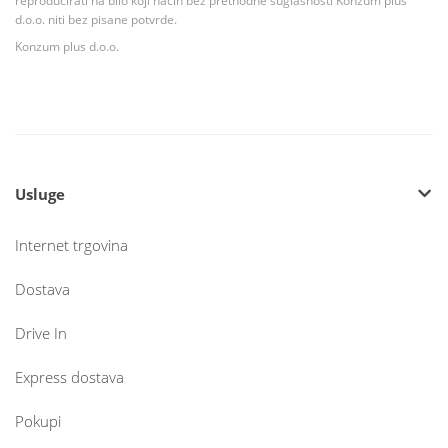
reproducirati na bilo koji način bez prethodne suglasnosti Konzum plus
d.o.o. niti bez pisane potvrde.
Konzum plus d.o.o.
Usluge
Internet trgovina
Dostava
Drive In
Express dostava
Pokupi