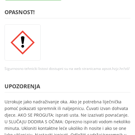
OPASNOST!
Sigurnosno tehnicki listovi dostupni su na web stranicama apsot.hzjz.hr/stl/
UPOZORENJA
Uzrokuje jako nadraživanje oka. Ako je potrebna liječnička
pomoć pokazati spremnik ili naljepnicu. Čuvati izvan dohvata
djece. AKO SE PROGUTA: isprati usta. Ne izazivati povraćanje.
U SLUČAJU DODIRA S OČIMA: Oprezno ispirati vodom nekoliko
minuta. Ukloniti kontaktne leće ukoliko ih nosite i ako se one
lako uklanjaju. Nastaviti ispirati. Odložiti sadržaj/spremnik u