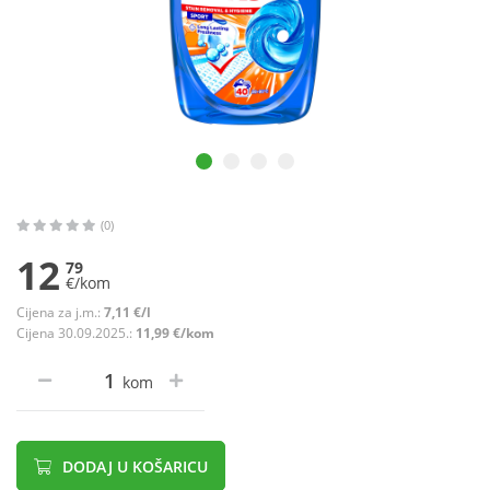
(0)
12
79
€/kom
Cijena za j.m.:
7,11 €/l
Cijena 30.09.2025.:
11,99 €/kom
kom
DODAJ U KOŠARICU