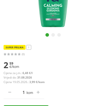
SUPER PRILIKA
!
(0)
2
59
€/kom
Cijena za j.m.:
6,48 €/l
Vrijedi do:
31.08.2026
Cijena 19.05.2026.:
3,99 €/kom
kom