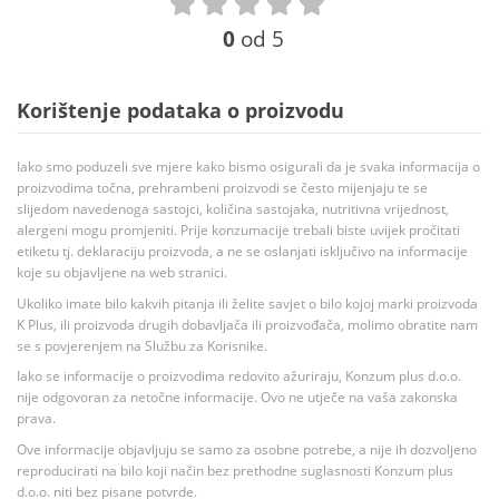
0
od 5
Korištenje podataka o proizvodu
Iako smo poduzeli sve mjere kako bismo osigurali da je svaka informacija o
proizvodima točna, prehrambeni proizvodi se često mijenjaju te se
slijedom navedenoga sastojci, količina sastojaka, nutritivna vrijednost,
alergeni mogu promjeniti. Prije konzumacije trebali biste uvijek pročitati
etiketu tj. deklaraciju proizvoda, a ne se oslanjati isključivo na informacije
koje su objavljene na web stranici.
Ukoliko imate bilo kakvih pitanja ili želite savjet o bilo kojoj marki proizvoda
K Plus, ili proizvoda drugih dobavljača ili proizvođača, molimo obratite nam
se s povjerenjem na Službu za Korisnike.
Iako se informacije o proizvodima redovito ažuriraju, Konzum plus d.o.o.
nije odgovoran za netočne informacije. Ovo ne utječe na vaša zakonska
prava.
Ove informacije objavljuju se samo za osobne potrebe, a nije ih dozvoljeno
reproducirati na bilo koji način bez prethodne suglasnosti Konzum plus
d.o.o. niti bez pisane potvrde.