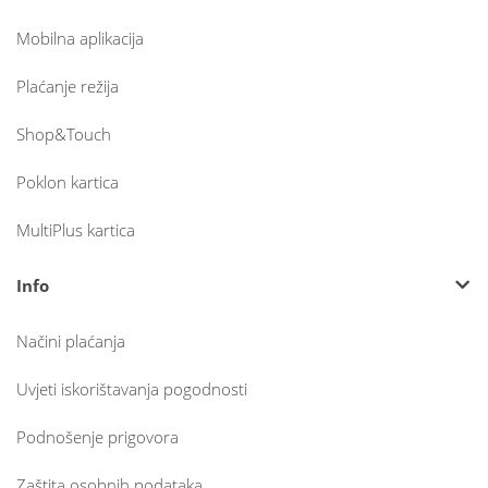
Mobilna aplikacija
Plaćanje režija
Shop&Touch
Poklon kartica
MultiPlus kartica
Info
Načini plaćanja
Uvjeti iskorištavanja pogodnosti
Podnošenje prigovora
Zaštita osobnih podataka