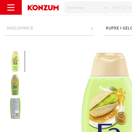
Asortiman
Fa Soft Gel za tuširanje pistachio&honey 40
NASLOVNICA
KUPKE I GEL