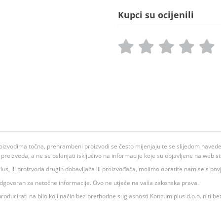
Kupci su ocijenili
oizvodima točna, prehrambeni proizvodi se često mijenjaju te se slijedom navedeno
ju proizvoda, a ne se oslanjati isključivo na informacije koje su objavljene na web st
 K Plus, ili proizvoda drugih dobavljača ili proizvođača, molimo obratite nam se s p
 odgovoran za netočne informacije. Ovo ne utječe na vaša zakonska prava.
roducirati na bilo koji način bez prethodne suglasnosti Konzum plus d.o.o. niti be