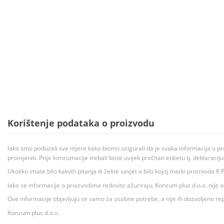
Korištenje podataka o proizvodu
Iako smo poduzeli sve mjere kako bismo osigurali da je svaka informacija o pr
promjeniti. Prije konzumacije trebali biste uvijek pročitati etiketu tj. deklaraci
Ukoliko imate bilo kakvih pitanja ili želite savjet o bilo kojoj marki proizvoda
Iako se informacije o proizvodima redovito ažuriraju, Konzum plus d.o.o. nije
Ove informacije objavljuju se samo za osobne potrebe, a nije ih dozvoljeno rep
Konzum plus d.o.o.