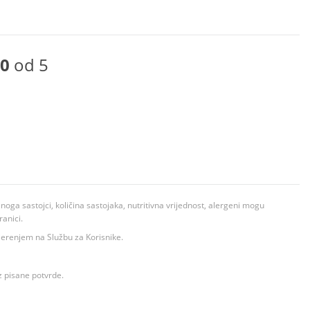
0
od 5
ga sastojci, količina sastojaka, nutritivna vrijednost, alergeni mogu
ranici.
ovjerenjem na Službu za Korisnike.
z pisane potvrde.