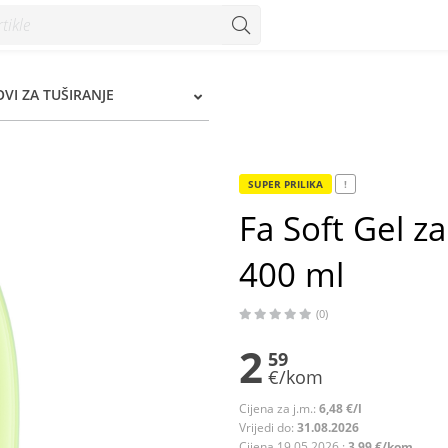
0 ml - Konzum
OVI ZA TUŠIRANJE
SUPER PRILIKA
!
Fa Soft Gel z
400 ml
(0)
2
59
€/kom
Cijena za j.m.:
6,48 €/l
Vrijedi do:
31.08.2026
Cijena 19.05.2026.:
3,99 €/kom