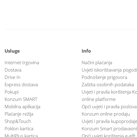
Usluge
Info
Internet trgovina
Načini plaćanja
Dostava
Uvjeti iskorištavanja pogod
Drive In
Podnošenje prigovora
Express dostava
Zaštita osobnih podataka
Pokupi
Uvjeti i pravila korištenja
Konzum SMART
online platforme
Mobilna aplikacija
Opći uvjeti i pravila poslov
Plaćanje režija
Konzum online prodaju
Shop&Touch
Uvjeti i pravila kupoprodaj
Poklon kartica
Konzum Smart prodavaoni
MultiPlus kartica
Opći uvjeti korištenja e-gift