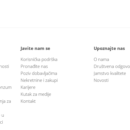
Javite nam se
Upoznajte nas
Korisnička podrška
O nama
nosti
Pronađite nas
Društvena odgovo
Poziv dobavljačima
Jamstvo kvalitete
Nekretnine i zakupi
Novosti
 Konzum
Karijere
Kutak za medije
anja za
Kontakt
e u
ci