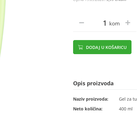
kom
DODAJ U KOŠARICU
Opis proizvoda
Naziv proizvoda:
Gel za t
Neto količina:
400 ml