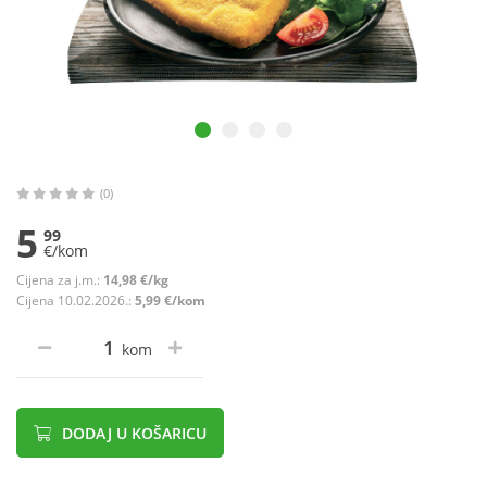
(0)
5
99
€/kom
Cijena za j.m.:
14,98 €/kg
Cijena 10.02.2026.:
5,99 €/kom
kom
DODAJ U KOŠARICU