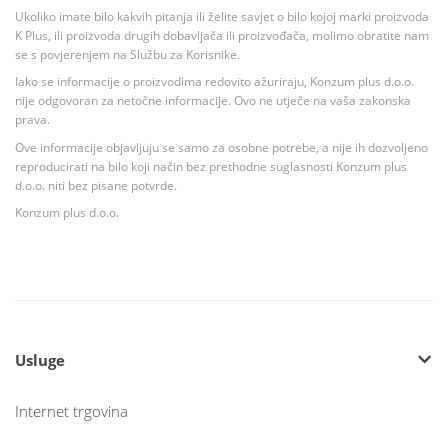
Ukoliko imate bilo kakvih pitanja ili želite savjet o bilo kojoj marki proizvoda
K Plus, ili proizvoda drugih dobavljača ili proizvođača, molimo obratite nam
se s povjerenjem na Službu za Korisnike.
Iako se informacije o proizvodima redovito ažuriraju, Konzum plus d.o.o.
nije odgovoran za netočne informacije. Ovo ne utječe na vaša zakonska
prava.
Ove informacije objavljuju se samo za osobne potrebe, a nije ih dozvoljeno
reproducirati na bilo koji način bez prethodne suglasnosti Konzum plus
d.o.o. niti bez pisane potvrde.
Konzum plus d.o.o.
Usluge
Internet trgovina