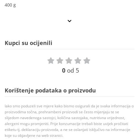
400 g
Kupci su ocijenili
0
od 5
Korištenje podataka o proizvodu
Iako smo poduzeli sve mjere kako bismo osigurali da je svaka informacija o
proizvodima točna, prehrambeni proizvodi se često mijenjaju te se
slijedom navedenoga sastojci, količina sastojaka, nutritivna vrijednost,
alergeni mogu promjeniti. Prije konzumacije trebali biste uvijek pročitati
etiketu tj. deklaraciju proizvoda, a ne se oslanjati isključivo na informacije
koje su objavljene na web stranici.