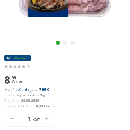
Multi
PlusCard
(0)
8
99
€/kom
MultiPlusCard cijena:
7,99 €
Cijena za j.m.:
22,48 €/kg
Vrijedi do:
06.09.2026
Cijena 07.11.2025.:
8,99 €/kom
kom