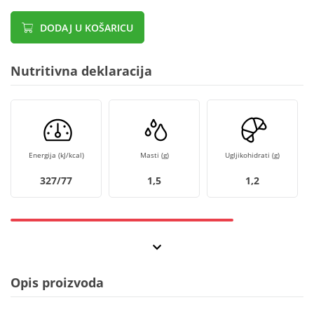
DODAJ U KOŠARICU
Nutritivna deklaracija
Energija (kJ/kcal)
Masti (g)
Ugljikohidrati (g)
327/77
1,5
1,2
Opis proizvoda