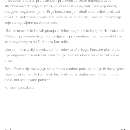
proizvodima točna, prehrambeni proizvodi se često mijenjaju te se
slijedom navedenoga sastojci, količina sastojaka, nutritivna vrijednost,
alergeni mogu promjeniti. Prije konzumacije trebali biste uvijek pročitati
etiketu tj. deklaraciju proizvoda, a ne se oslanjati isključivo na informacije
koje su objavljene na web stranici.
Ukoliko imate bilo kakvih pitanja ili želite savjet o bilo kojoj marki proizvoda
K Plus, ili proizvoda drugih dobavljača ili proizvođača, molimo obratite nam
se s povjerenjem na Službu za Korisnike.
Iako se informacije o proizvodima redovito ažuriraju, Konzum plus d.o.o.
nije odgovoran za netočne informacije. Ovo ne utječe na vaša zakonska
prava.
Ove informacije objavljuju se samo za osobne potrebe, a nije ih dozvoljeno
reproducirati na bilo koji način bez prethodne suglasnosti Konzum plus
d.o.o. niti bez pisane potvrde.
Konzum plus d.o.o.