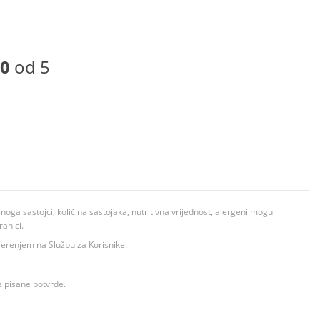
0
od 5
ga sastojci, količina sastojaka, nutritivna vrijednost, alergeni mogu
ranici.
ovjerenjem na Službu za Korisnike.
z pisane potvrde.