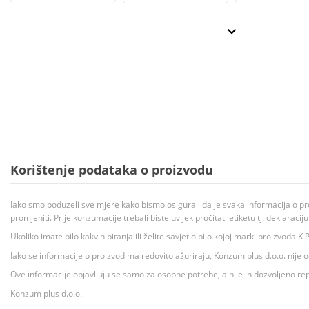
Korištenje podataka o proizvodu
Iako smo poduzeli sve mjere kako bismo osigurali da je svaka informacija o pr
promjeniti. Prije konzumacije trebali biste uvijek pročitati etiketu tj. deklaraci
Ukoliko imate bilo kakvih pitanja ili želite savjet o bilo kojoj marki proizvoda
Iako se informacije o proizvodima redovito ažuriraju, Konzum plus d.o.o. nije
Ove informacije objavljuju se samo za osobne potrebe, a nije ih dozvoljeno rep
Konzum plus d.o.o.