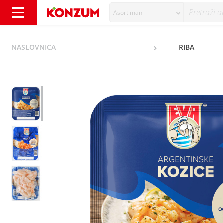
Asortiman
Eva Argetinske Kozice 250 g - Konzum
NASLOVNICA
RIBA