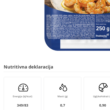
Nutritivna deklaracija
Energija (kJ/kcal)
Masti (g)
Ugljikohidrati (
349/83
0,7
0,90