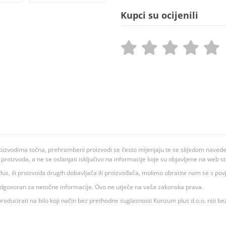
Kupci su ocijenili
oizvodima točna, prehrambeni proizvodi se često mijenjaju te se slijedom navedeno
ju proizvoda, a ne se oslanjati isključivo na informacije koje su objavljene na web st
 K Plus, ili proizvoda drugih dobavljača ili proizvođača, molimo obratite nam se s p
 odgovoran za netočne informacije. Ovo ne utječe na vaša zakonska prava.
roducirati na bilo koji način bez prethodne suglasnosti Konzum plus d.o.o. niti be