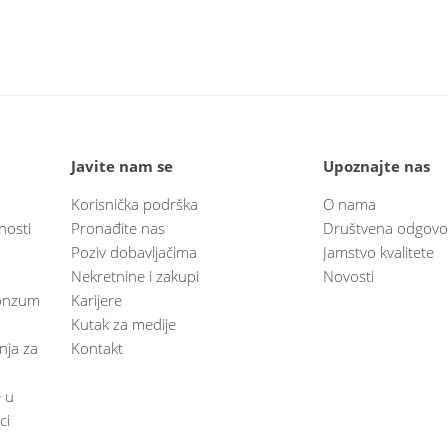
Javite nam se
Upoznajte nas
Korisnička podrška
O nama
nosti
Pronađite nas
Društvena odgovo
Poziv dobavljačima
Jamstvo kvalitete
Nekretnine i zakupi
Novosti
 Konzum
Karijere
Kutak za medije
anja za
Kontakt
e u
ci