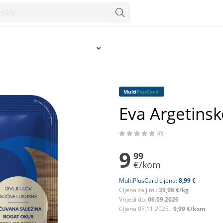
Multi
PlusCard
Eva Argetinsk
(0)
9
99
€/kom
MultiPlusCard cijena:
8,99 €
Cijena za j.m.:
39,96 €/kg
Vrijedi do:
06.09.2026
Cijena 07.11.2025.:
9,99 €/kom