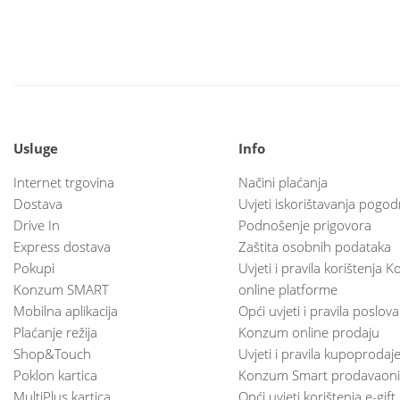
Usluge
Info
Internet trgovina
Načini plaćanja
Dostava
Uvjeti iskorištavanja pogod
Drive In
Podnošenje prigovora
Express dostava
Zaštita osobnih podataka
Pokupi
Uvjeti i pravila korištenja
Konzum SMART
online platforme
Mobilna aplikacija
Opći uvjeti i pravila poslov
Plaćanje režija
Konzum online prodaju
Shop&Touch
Uvjeti i pravila kupoprodaj
Poklon kartica
Konzum Smart prodavaoni
MultiPlus kartica
Opći uvjeti korištenja e-gift