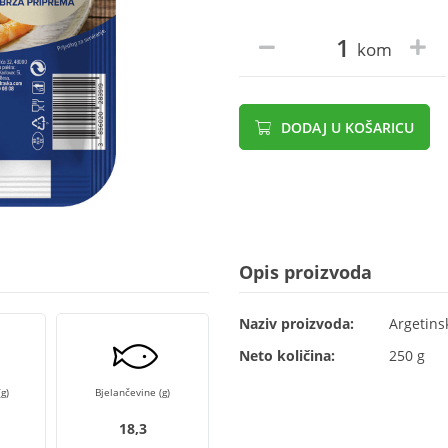
kom
DODAJ U KOŠARICU
Opis proizvoda
Naziv proizvoda:
Argetinsk
Neto količina:
250 g
g)
Bjelančevine (g)
18,3