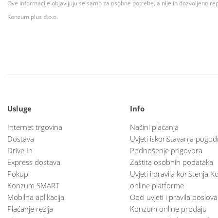
Ove informacije objavljuju se samo za osobne potrebe, a nije ih dozvoljeno rep
Konzum plus d.o.o.
Usluge
Info
Internet trgovina
Načini plaćanja
Dostava
Uvjeti iskorištavanja pogod
Drive In
Podnošenje prigovora
Express dostava
Zaštita osobnih podataka
Pokupi
Uvjeti i pravila korištenja
Konzum SMART
online platforme
Mobilna aplikacija
Opći uvjeti i pravila poslov
Plaćanje režija
Konzum online prodaju