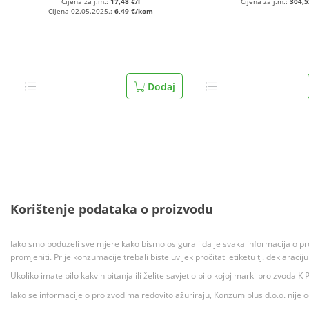
Cijena za j.m.:
17,48 €/l
Cijena za j.m.:
304,5
Cijena 02.05.2025.:
6,49 €/kom
Dodaj
Korištenje podataka o proizvodu
Iako smo poduzeli sve mjere kako bismo osigurali da je svaka informacija o pr
promjeniti. Prije konzumacije trebali biste uvijek pročitati etiketu tj. deklaraci
Ukoliko imate bilo kakvih pitanja ili želite savjet o bilo kojoj marki proizvoda
Iako se informacije o proizvodima redovito ažuriraju, Konzum plus d.o.o. nije