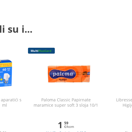
 su i...
Multi
PlusCard
 aparatići s
Paloma Classic Papirnate
Libresse
1 ml
maramice super soft 3 sloja 10/1
Higi
1
59
€/kom