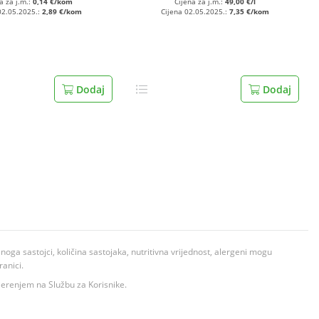
a za j.m.:
0,14 €/kom
Cijena za j.m.:
49,00 €/l
02.05.2025.:
2,89 €/kom
Cijena 02.05.2025.:
7,35 €/kom
Dodaj
Dodaj
ga sastojci, količina sastojaka, nutritivna vrijednost, alergeni mogu
ranici.
ovjerenjem na Službu za Korisnike.