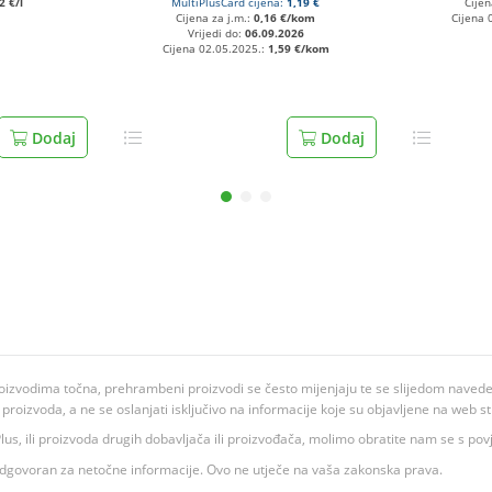
2 €/l
MultiPlusCard cijena:
1,19 €
Cijen
Cijena za j.m.:
0,16 €/kom
Cijena 
Vrijedi do:
06.09.2026
Cijena 02.05.2025.:
1,59 €/kom
Dodaj
Dodaj
oizvodima točna, prehrambeni proizvodi se često mijenjaju te se slijedom navedeno
ju proizvoda, a ne se oslanjati isključivo na informacije koje su objavljene na web st
 K Plus, ili proizvoda drugih dobavljača ili proizvođača, molimo obratite nam se s p
 odgovoran za netočne informacije. Ovo ne utječe na vaša zakonska prava.