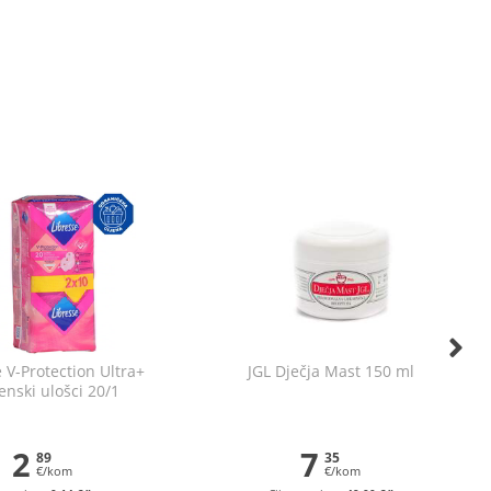
 V-Protection Ultra+
JGL Dječja Mast 150 ml
jenski ulošci 20/1
2
7
89
35
€/kom
€/kom