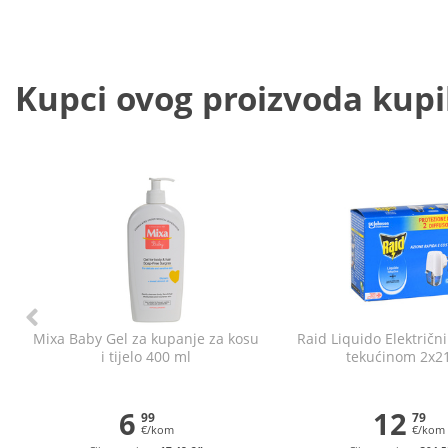
Kupci ovog proizvoda kupili
Mixa Baby Gel za kupanje za kosu
Raid Liquido Električni
i tijelo 400 ml
tekućinom 2x2
6
12
99
79
€/kom
€/kom