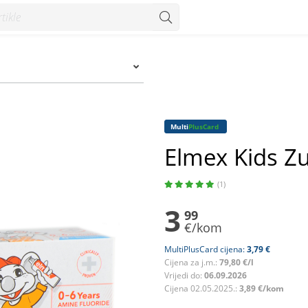
Multi
PlusCard
Elmex Kids Z
(1)
3
99
€/kom
MultiPlusCard cijena:
3,79 €
Cijena za j.m.:
79,80 €/l
Vrijedi do:
06.09.2026
Cijena 02.05.2025.:
3,89 €/kom