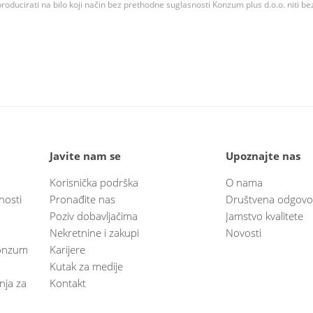
roducirati na bilo koji način bez prethodne suglasnosti Konzum plus d.o.o. niti be
Javite nam se
Upoznajte nas
Korisnička podrška
O nama
nosti
Pronađite nas
Društvena odgovo
Poziv dobavljačima
Jamstvo kvalitete
Nekretnine i zakupi
Novosti
 Konzum
Karijere
Kutak za medije
anja za
Kontakt