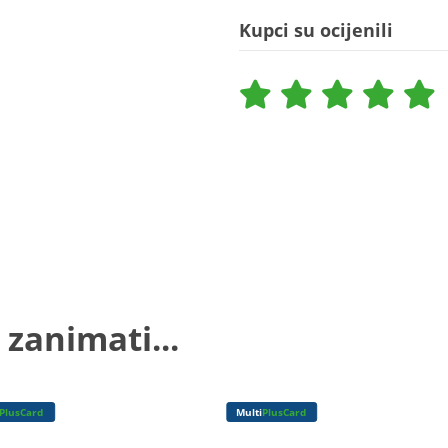
Kupci su ocijenili
 zanimati...
PlusCard
Multi
PlusCard