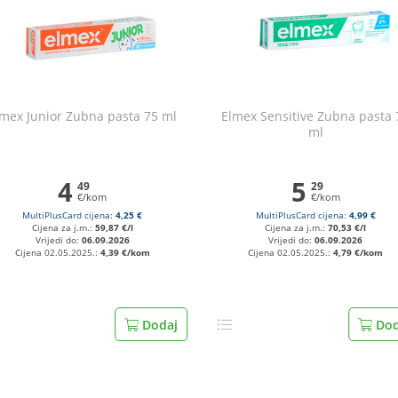
lmex Junior Zubna pasta 75 ml
Elmex Sensitive Zubna pasta 
ml
4
5
49
29
€/kom
€/kom
MultiPlusCard cijena:
4,25 €
MultiPlusCard cijena:
4,99 €
Cijena za j.m.:
59,87 €/l
Cijena za j.m.:
70,53 €/l
Vrijedi do:
06.09.2026
Vrijedi do:
06.09.2026
Cijena 02.05.2025.:
4,39 €/kom
Cijena 02.05.2025.:
4,79 €/kom
Dodaj
Dod