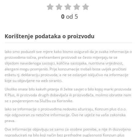
0
od 5
Korištenje podataka o proizvodu
Iako smo poduzeli sve mjere kako bismo osigurali da je svaka informacija o
proizvodima točna, prehrambeni proizvodi se često mijenjaju te se
slijedom navedenoga sastojci, količina sastojaka, nutritivna vrijednost,
alergeni mogu promjeniti. Prije konzumacije trebali biste uvijek pročitati
etiketu tj. deklaraciju proizvoda, a ne se oslanjati isključivo na informacije
koje su objavljene na web stranici.
Ukoliko imate bilo kakvih pitanja ili želite savjet o bilo kojoj marki proizvoda
K Plus, ili proizvoda drugih dobavljača ili proizvođača, molimo obratite nam
se s povjerenjem na Službu za Korisnike.
Iako se informacije o proizvodima redovito ažuriraju, Konzum plus d.o.o.
nije odgovoran za netočne informacije. Ovo ne utječe na vaša zakonska
prava.
Ove informacije objavljuju se samo za osobne potrebe, a nije ih dozvoljeno
reproducirati na bilo koji način bez prethodne suglasnosti Konzum plus