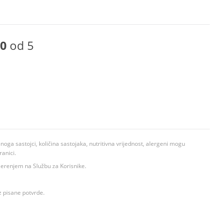
0
od 5
ga sastojci, količina sastojaka, nutritivna vrijednost, alergeni mogu
ranici.
ovjerenjem na Službu za Korisnike.
z pisane potvrde.