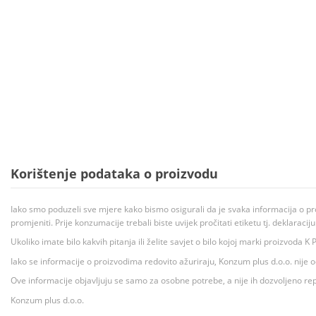
Korištenje podataka o proizvodu
Iako smo poduzeli sve mjere kako bismo osigurali da je svaka informacija o pr
promjeniti. Prije konzumacije trebali biste uvijek pročitati etiketu tj. deklaraci
Ukoliko imate bilo kakvih pitanja ili želite savjet o bilo kojoj marki proizvoda
Iako se informacije o proizvodima redovito ažuriraju, Konzum plus d.o.o. nije
Ove informacije objavljuju se samo za osobne potrebe, a nije ih dozvoljeno rep
Konzum plus d.o.o.