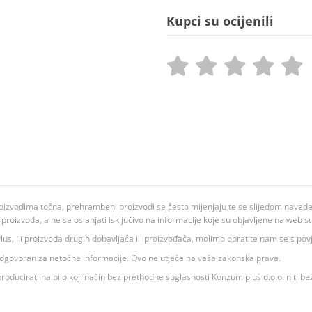
Kupci su ocijenili
oizvodima točna, prehrambeni proizvodi se često mijenjaju te se slijedom navedeno
ju proizvoda, a ne se oslanjati isključivo na informacije koje su objavljene na web st
 K Plus, ili proizvoda drugih dobavljača ili proizvođača, molimo obratite nam se s p
 odgovoran za netočne informacije. Ovo ne utječe na vaša zakonska prava.
roducirati na bilo koji način bez prethodne suglasnosti Konzum plus d.o.o. niti be