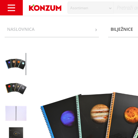
Asortiman
Elisa Kolegij blok A4 crte razni motivi - Konz
NASLOVNICA
BILJEŽNICE