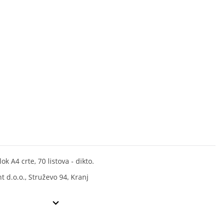
lok A4 crte, 70 listova - dikto.
nt d.o.o., Struževo 94, Kranj