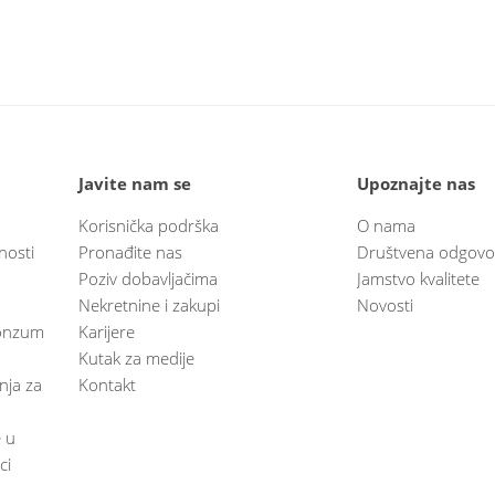
Javite nam se
Upoznajte nas
Korisnička podrška
O nama
nosti
Pronađite nas
Društvena odgovo
Poziv dobavljačima
Jamstvo kvalitete
Nekretnine i zakupi
Novosti
 Konzum
Karijere
Kutak za medije
anja za
Kontakt
e u
ci