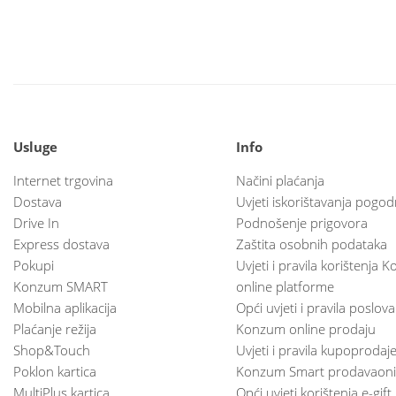
Usluge
Info
Internet trgovina
Načini plaćanja
Dostava
Uvjeti iskorištavanja pogod
Drive In
Podnošenje prigovora
Express dostava
Zaštita osobnih podataka
Pokupi
Uvjeti i pravila korištenja
Konzum SMART
online platforme
Mobilna aplikacija
Opći uvjeti i pravila poslov
Plaćanje režija
Konzum online prodaju
Shop&Touch
Uvjeti i pravila kupoprodaj
Poklon kartica
Konzum Smart prodavaoni
MultiPlus kartica
Opći uvjeti korištenja e-gift