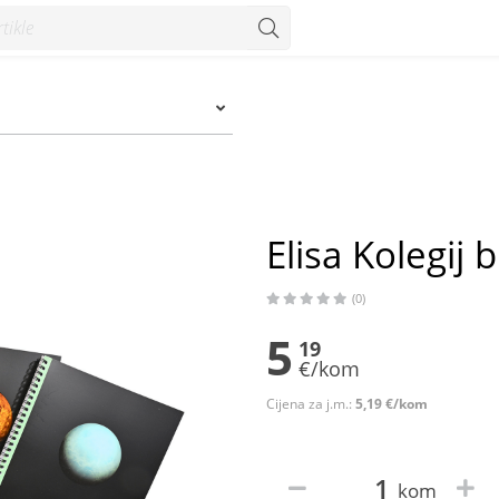
um
Elisa Kolegij 
(0)
5
19
€/kom
Cijena za j.m.:
5,19 €/kom
kom